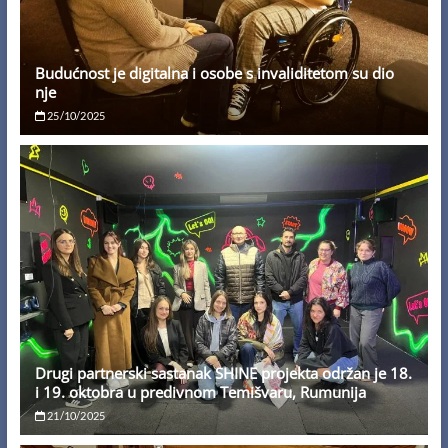
Budućnost je digitalna i osobe s invaliditetom su dio
nje
25/10/2025
Drugi partnerski sastanak SHINE projekta održan je 18.
i 19. oktobra u predivnom Temišvaru, Rumunija
21/10/2025