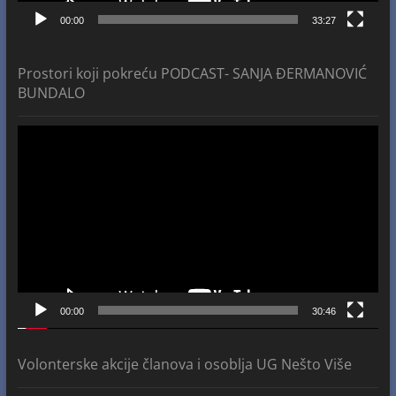
00:00
33:27
Prostori koji pokreću PODCAST- SANJA ĐERMANOVIĆ
BUNDALO
Video
Player
00:00
30:46
Volonterske akcije članova i osoblja UG Nešto Više