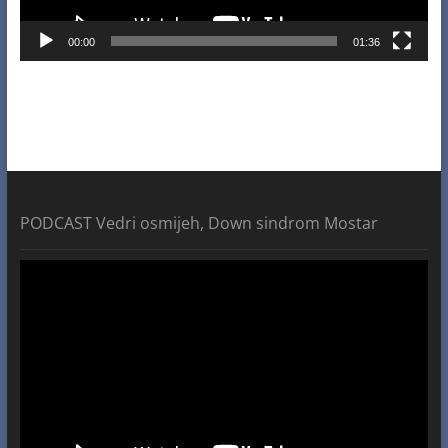
00:00
01:36
PODCAST Vedri osmijeh, Down sindrom Mostar
Video
Player