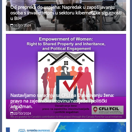
Od prepreka do uspjeha: Napredak u zapošljavanju
osoba s invaliditetom u sektoru kibernetičke sigurnosti
u BiH
31/10/2024
Nastavljamo saradnju sa CFLI na Osnaživanju žena:
pravo na zajedničku imovinu/nasljeđe i politički
angažman.
22/10/2024