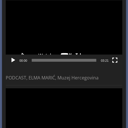
Video
Player
00:00
03:21
PODCAST, ELMA MARIĆ, Muzej Hercegovina
Video
Player