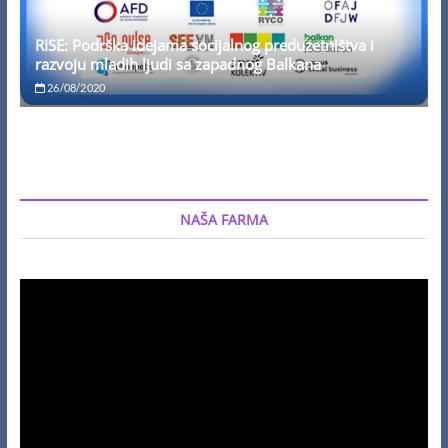
RISE: Podrška idejama socijalnog preduzetništva i
razvoju mladih ljudi sa zapadnog Balkana
26/08/2020
NAŠA FARMA
Video
Player