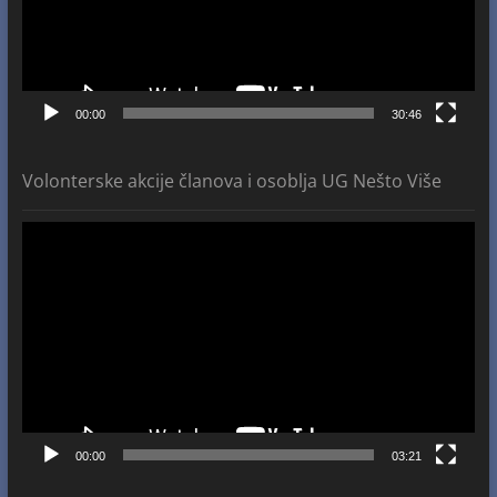
00:00
30:46
Volonterske akcije članova i osoblja UG Nešto Više
Video
Player
00:00
03:21