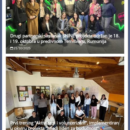
Drugi partnerski sastanak SHINE projekta održan je 18.
i 19. oktobra u predivnom Temišvaru, Rumunija
21/10/2025
Prvi trening “Aktivizam i volunterizam”, implementiran
u okviru projekta “Mladi lideri za budućnost”