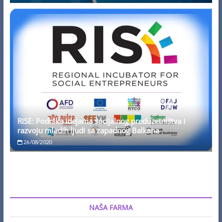
RISE: Podrška idejama socijalnog preduzetništva i
razvoju mladih ljudi sa zapadnog Balkana
26/08/2020
NAŠA FARMA