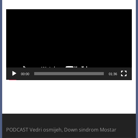
Video
Player
00:00
01:36
PODCAST Vedri osmijeh, Down sindrom Mostar