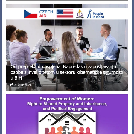
Od prepreka do uspjeha: Napredak u zapošljavanju
osoba s invaliditetom u sektoru kibernetičke sigurnosti
u BiH
31/10/2024