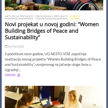
AKTUELNI PROJEKTI
PROGRAMI I PROJEKTI
VIJESTI
Novi projekat u novoj godini: “Women
Building Bridges of Peace and
Sustainability”
06/01/2026
S početkom nove godine, UG NEŠTO VIŠE započinje
realizaciju novog projekta “Women Building Bridges of Peace
and Sustainability”, usmjerenog na jačanje uloge žena u
izgradnji…
Novi
Opširnije
projekat
u
novoj
godini:
“Women
Building
Bridges