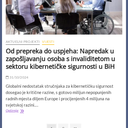
AKTUELNI PROJEKTI
VIJESTI
Od prepreka do uspjeha: Napredak u
zapošljavanju osoba s invaliditetom u
sektoru kibernetičke sigurnosti u BiH
31/10/2024
Globalni nedostatak stručnjaka za kibernetičku sigurnost
dosegao je kritične razine, s gotovo milijun nepopunjenih
radnih mjesta diljem Europe i procijenjenih 4 milijuna na
svjetskoj razini.…
Od
Opširnije
prepreka
do
uspjeha: