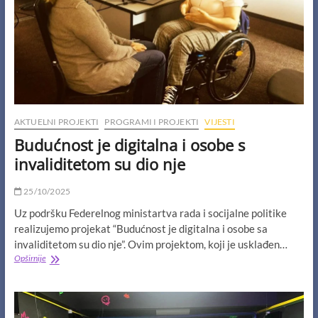
of
Peace
and
Sustainability”
AKTUELNI PROJEKTI
PROGRAMI I PROJEKTI
VIJESTI
Budućnost je digitalna i osobe s
invaliditetom su dio nje
25/10/2025
Uz podršku Federelnog ministartva rada i socijalne politike
realizujemo projekat “Budućnost je digitalna i osobe sa
invaliditetom su dio nje”. Ovim projektom, koji je usklađen…
Budućnost
Opširnije
je
digitalna
i
osobe