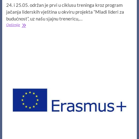
24. i 25.05. održan je prvi u ciklusu treninga kroz program
jačanja liderskih vještina u okviru projekta “Mladi lideri za
budućnost”, uz našu sjajnu trenericu,…
Prvi
Opširnije
trening
“Aktivizam
i
volunterizam”,
implementiran
u
okviru
projekta
“Mladi
lideri
za
budućnost”