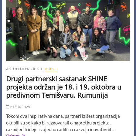
s
invaliditetom
su
dio
nje
AKTUELNI PROJEKTI
VIJESTI
Drugi partnerski sastanak SHINE
projekta održan je 18. i 19. oktobra u
predivnom Temišvaru, Rumunija
21/10/2025
Tokom dva inspirativna dana, partneri iz šest organizacija
okupili su se kako bi razgovarali o napretku projekta,
razmijenili ideje i zajedno radili na razvoju inovativnih…
Drugi
Opširnije