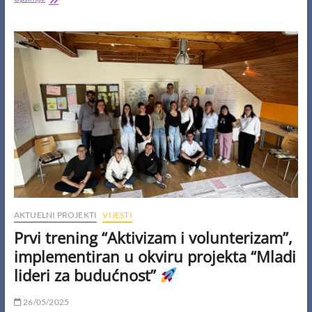
partnerski
sastanak
SHINE
projekta
održan
je
18.
i
19.
oktobra
u
predivnom
Temišvaru,
Rumunija
AKTUELNI PROJEKTI
VIJESTI
Prvi trening “Aktivizam i volunterizam”,
implementiran u okviru projekta “Mladi
lideri za budućnost”
26/05/2025