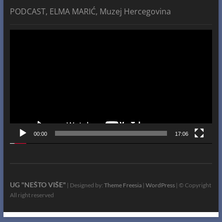
PODCAST, ELMA MARIĆ, Muzej Hercegovina
Video
Player
00:00
17:06
UG "NEŠTO VIŠE"
| Designed by:
Theme Freesia
|
WordPress
| © Copyright
All right reserved