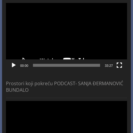
Video
Player
00:00
33:27
Prostori koji pokreću PODCAST- SANJA ĐERMANOVIĆ
BUNDALO
Video
Player