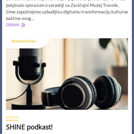
potpisalo sporazum o saradnji sa Zavičajni Muzej Travnik,
čime započinjemo uzbudljivu digitalnu transformaciju kulturne
baštine ovog…
Travnik
Opširnije
i
kulturna
baština
u
3D
VIJESTI
SHINE podkast!