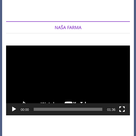
NAŠA FARMA
Video
Player
00:00
01:36