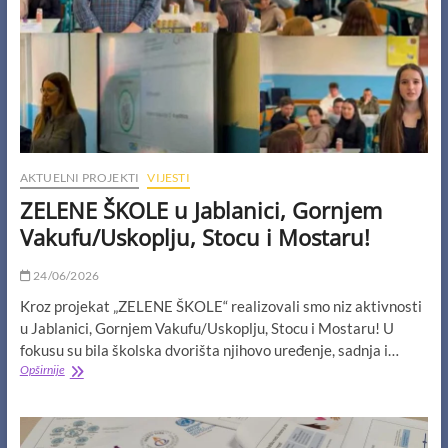
je
prilika
za
tebe!
AKTUELNI PROJEKTI
VIJESTI
ZELENE ŠKOLE u Jablanici, Gornjem
Vakufu/Uskoplju, Stocu i Mostaru!
24/06/2026
Kroz projekat „ZELENE ŠKOLE“ realizovali smo niz aktivnosti
u Jablanici, Gornjem Vakufu/Uskoplju, Stocu i Mostaru! U
fokusu su bila školska dvorišta njihovo uređenje, sadnja i…
ZELENE
Opširnije
ŠKOLE
u
Jablanici,
Gornjem