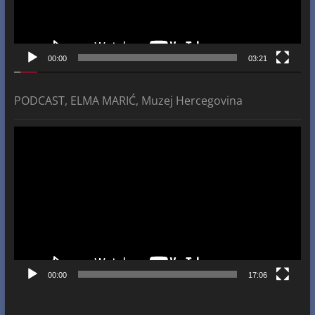
00:00
03:21
PODCAST, ELMA MARIĆ, Muzej Hercegovina
Video
Player
00:00
17:06