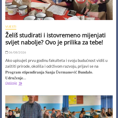
VIJESTI
Želiš studirati i istovremeno mijenjati
svijet nabolje? Ovo je prilika za tebe!
06/08/2026
Ako upisuješ prvu godinu fakulteta i svoju budućnost vidiš u
zaštiti prirode, okoliša i održivom razvoju, prijavi se na
𝐏𝐫𝐨𝐠𝐫𝐚𝐦 𝐬𝐭𝐢𝐩𝐞𝐧𝐝𝐢𝐫𝐚𝐧𝐣𝐚 𝐒𝐚𝐧𝐣𝐚 Đ𝐞𝐫𝐦𝐚𝐧𝐨𝐯𝐢ć 𝐁𝐮𝐧𝐝𝐚𝐥𝐨.
𝐔𝐝𝐫𝐮ž𝐞𝐧𝐣𝐞…
Želiš
Opširnije
studirati
i
istovremeno
mijenjati
svijet
nabolje?
Ovo