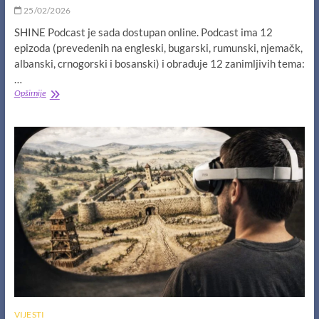
25/02/2026
SHINE Podcast je sada dostupan online. Podcast ima 12
epizoda (prevedenih na engleski, bugarski, rumunski, njemačk,
albanski, crnogorski i bosanski) i obrađuje 12 zanimljivih tema:
…
SHINE
Opširnije
podkast!
VIJESTI