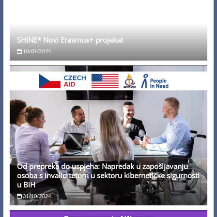
SHINE* Novi Erasmus+ projekat
10/01/2025
Od prepreka do uspjeha: Napredak u zapošljavanju
osoba s invaliditetom u sektoru kibernetičke sigurnosti
u BiH
31/10/2024