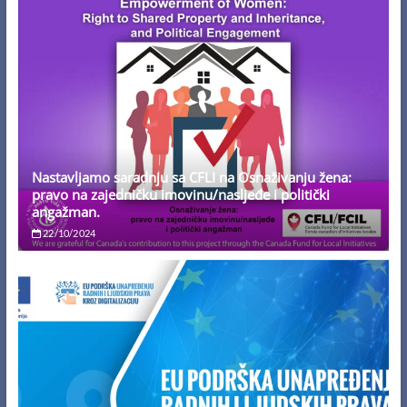
Nastavljamo saradnju sa CFLI na Osnaživanju žena:
pravo na zajedničku imovinu/nasljeđe i politički
angažman.
22/10/2024