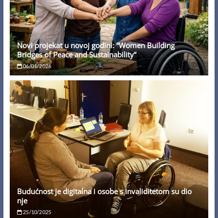
Novi projekat u novoj godini: “Women Building
Bridges of Peace and Sustainability”
06/01/2026
Budućnost je digitalna i osobe s invaliditetom su dio
nje
25/10/2025