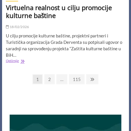
Virtuelna realnost u cilju promocije
kulturne baštine
18/02/2026
U cilju promocije kulturne baštine, projektni partneri i
Turistička organizacija Grada Derventa su potpisali ugovor o
saradnji na sprovođenju projekta “Zaštita kulturne baštine u
BiH…
Virtuelna
Opširnije
realnost
u
Navigacija
cilju
Page
Page
Page
Next
1
2
…
115
promocije
page
člancima
kulturne
baštine