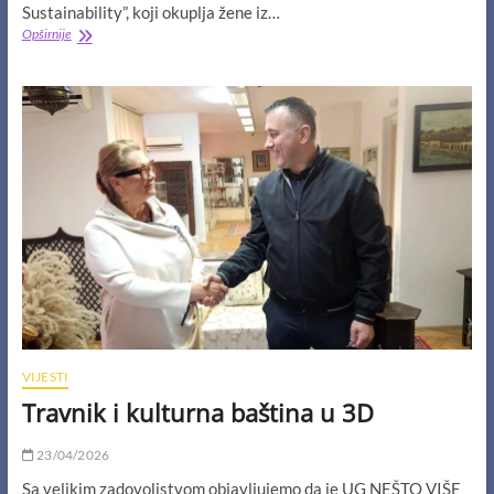
Sustainability”, koji okuplja žene iz…
Prvi
Opširnije
trening
u
okviru
projekta
“Women
Building
Bridges
of
Peace
and
Sustainability”
uspješno
održan
u
Jablanici
VIJESTI
Travnik i kulturna baština u 3D
23/04/2026
Sa velikim zadovoljstvom objavljujemo da je UG NEŠTO VIŠE