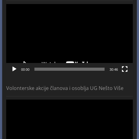
Video
Player
00:00
30:46
Volonterske akcije članova i osoblja UG Nešto Više
Video
Player