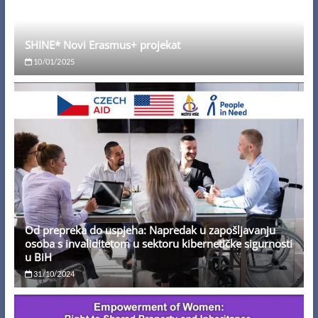
SHINE* Novi Erasmus+ projekat
10/01/2025
Od prepreka do uspjeha: Napredak u zapošljavanju
osoba s invaliditetom u sektoru kibernetičke sigurnosti
u BiH
31/10/2024