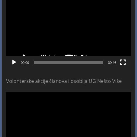
Video
Player
00:00
30:46
Volonterske akcije članova i osoblja UG Nešto Više
Video
Player