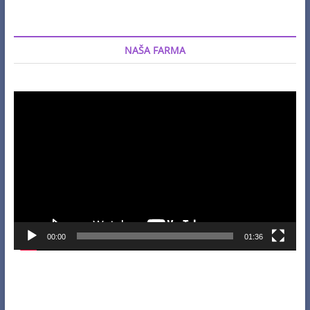
NAŠA FARMA
Video
Player
00:00
01:36