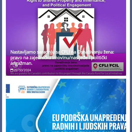
Nastavljamo saradnju sa CFLI na Osnaživanju žena:
pravo na zajedničku imovinu/nasljeđe i politički
angažman.
22/10/2024