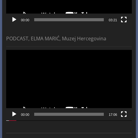
00:00
03:21
PODCAST, ELMA MARIĆ, Muzej Hercegovina
Video
Player
00:00
17:06