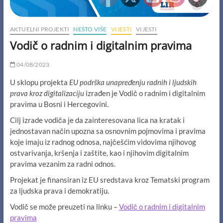
AKTUELNI PROJEKTI
NEŠTO VIŠE
VIJESTI
VIJESTI
Vodič o radnim i digitalnim pravima
04/08/2023
U sklopu projekta
EU podrška unapređenju radnih i ljudskih
prava kroz digitalizaciju
izrađen je Vodič o radnim i digitalnim
pravima u Bosni i Hercegovini.
Cilj izrade vodiča je da zainteresovana lica na kratak i
jednostavan način upozna sa osnovnim pojmovima i pravima
koje imaju iz radnog odnosa, najčešćim vidovima njihovog
ostvarivanja, kršenja i zaštite, kao i njihovim digitalnim
pravima vezanim za radni odnos.
Projekat je finansiran iz EU sredstava kroz Tematski program
za ljudska prava i demokratiju.
Vodič se može preuzeti na linku –
Vodič o radnim i digitalnim
pravima