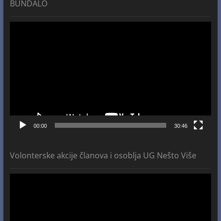
BUNDALO
Video
Player
00:00
30:46
Volonterske akcije članova i osoblja UG Nešto Više
Video
Player