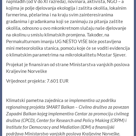
najmlađih (od V do XI razreda), novinara, aktivista, NGO – a
kojima je polje djelovanja ekologija i zaštita okoliša, lokalnim
farmerima, pčelarima i na kraju svim zainteresiranima
građanima i građankama koji se zanimaju za pitanja zaštite
okoliša, odnosno u ovo mkonkretnom slučaju naše djelovanje
na okolinu u smislu klimatskih promjena. Također, na
Permakulturnom imanju UG NEŠTO VIŠE biće postavljena
mini meteorološka stanica, pomoću koje će se voditi evidencija
o klimatskim parametrima na mikrolokalitetu Mostar Sjever.
Projekat je finansiran od strane Ministarstva vanjskih poslova
Kraljevine Norveške
Vrijednost projekta: 7.601 EUR
Klimatski pametna zajednica
se implementira uz podršku
regionalnog projekta SMART Balkan – Civilno društvo za povezan
Zapadni Balkan kojeg implementira Centar za promociju civilnog
društva (CPCD), Center for Research and Policy Making (CRPM) i
Institute for Democracy and Mediation (IDM) a finansijski
podržava Ministarstvo vanjskih poslova Kraljevine Norveške.