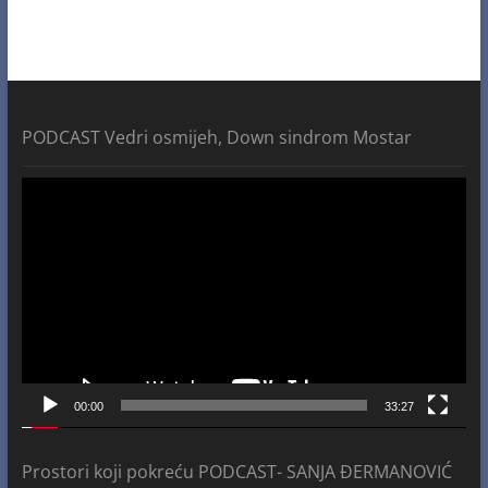
PODCAST Vedri osmijeh, Down sindrom Mostar
Video
Player
00:00
33:27
Prostori koji pokreću PODCAST- SANJA ĐERMANOVIĆ