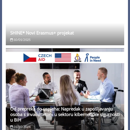
SHINE* Novi Erasmus+ projekat
10/01/2025
Od prepreka do uspjeha: Napredak u zapošljavanju
osoba s invaliditetom u sektoru kibernetičke sigurnosti
u BiH
31/10/2024