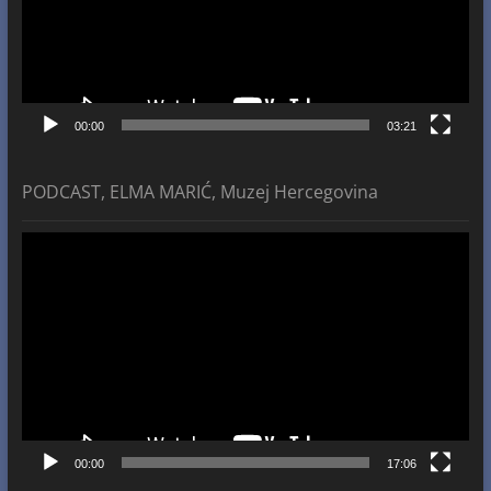
00:00
03:21
PODCAST, ELMA MARIĆ, Muzej Hercegovina
Video
Player
00:00
17:06