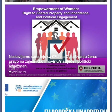
Nastavljamo saradnju sa CFLI na Osnaživanju žena:
pravo na zajedničku imovinu/nasljeđe i politički
angažman.
22/10/2024