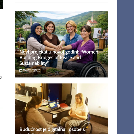
.
Novi projekat u novoj godini: “Women
Building Bridges of Peace and
Sustainability”
06/01/2026
z
Budućnost je digitalna i osobe s