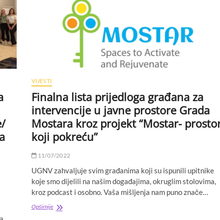
U
8.
KLIMATSKOJ
ZONI
BILJNE
OTPORNOSTI
(U
URBANIM
ZONAMA)
VIJESTI
a
Finalna lista prijedloga građana za
intervencije u javne prostore Grada
e/
Mostara kroz projekt “Mostar- prostor
a
koji pokreću”
11/07/2022
UGNV zahvaljuje svim građanima koji su ispunili upitnike
koje smo dijelili na našim događajima, okruglim stolovima,
kroz podcast i osobno. Vaša mišljenja nam puno znače…
Finalna
Opširnije
lista
ra