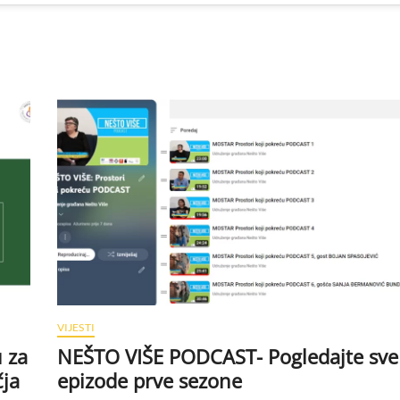
VIJESTI
u za
NEŠTO VIŠE PODCAST- Pogledajte sve
čja
epizode prve sezone