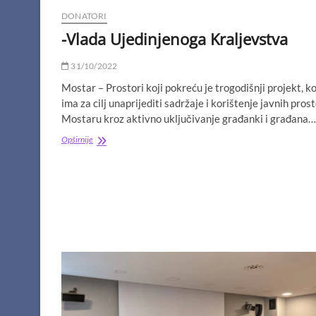
zaštitom
životne
DONATORI
sredine
-Vlada Ujedinjenoga Kraljevstva
31/10/2022
Mostar – Prostori koji pokreću je trogodišnji projekt, ko
ima za cilj unaprijediti sadržaje i korištenje javnih pros
Mostaru kroz aktivno uključivanje građanki i građana…
-
Opširnije
Vlada
Ujedinjenoga
Kraljevstva