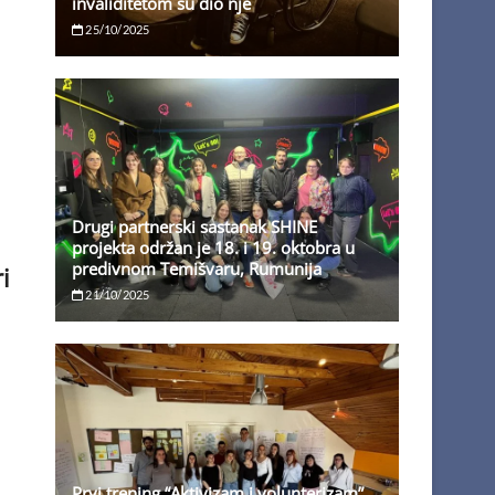
invaliditetom su dio nje
25/10/2025
Drugi partnerski sastanak SHINE
projekta održan je 18. i 19. oktobra u
predivnom Temišvaru, Rumunija
i
21/10/2025
Prvi trening “Aktivizam i volunterizam”,