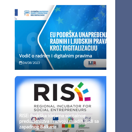
Vodič o radnim i digitalnim pravima
04/08/2023
RISE: Podrška idejama socijalnog
preduzetništva i razvoju mladih ljudi sa
zapadnog Balkana