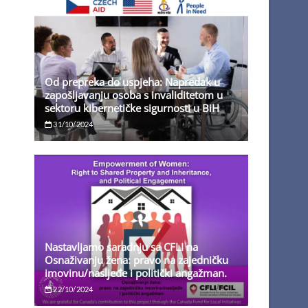
Od prepreka do uspjeha: Napredak u
zapošljavanju osoba s invaliditetom u
sektoru kibernetičke sigurnosti u BiH
31/10/2024
Nastavljamo saradnju sa CFLI na
Osnaživanju žena: pravo na zajedničku
imovinu/nasljeđe i politički angažman.
22/10/2024