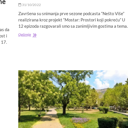
ne
31/10/2022
Završena su snimanja prve sezone podcasta “Nešto Više”
realizirana kroz projekt “Mostar: Prostori koji pokreću” U
12 epizoda razgovarali smo sa zanimljivim gostima a tema
vas da
NEŠTO
Opširnije
st i
VIŠE
 17.
PODCAST-
Pogledajte
sve
epizode
prve
sezone