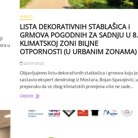
VIJESTI
LISTA DEKORATIVNIH STABLAŠICA i
GRMOVA POGODNIH ZA SADNJU U 8
ji
KLIMATSKOJ ZONI BILJNE
tora u
OTPORNOSTI (U URBANIM ZONAMA)
22/07/2022
Objavljujemo listu dekorativnih stablašica i grmova koju je
sastavio ekspert dendrolog iz Mostara, Bojan Spasojević, u
preporuku da se zbog klimatskih promjena više ne sade…
LISTA
Opširnije
DEKORATIVNIH
STABLAŠICA
i
GRMOVA
POGODNIH
ZA
SADNJU