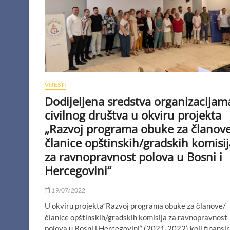
VIJESTI
Dodijeljena sredstva organizacijam
civilnog društva u okviru projekta
„Razvoj programa obuke za članov
članice opštinskih/gradskih komisij
za ravnopravnost polova u Bosni i
Hercegovini“
19/07/2022
U okviru projekta“Razvoj programa obuke za članove/
članice opštinskih/gradskih komisija za ravnopravnost
polova u Bosni i Hercegovini“ (2021-2022) koji finansi