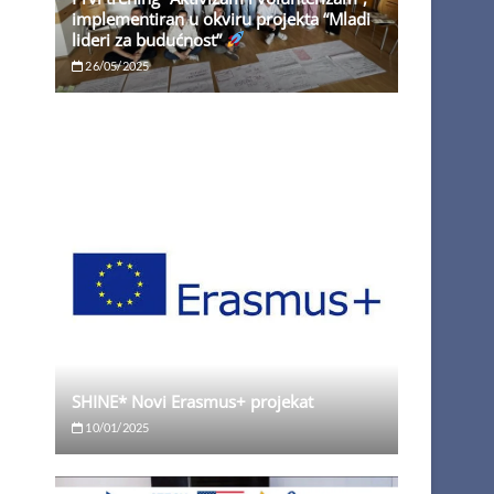
implementiran u okviru projekta “Mladi
lideri za budućnost”
26/05/2025
SHINE* Novi Erasmus+ projekat
10/01/2025