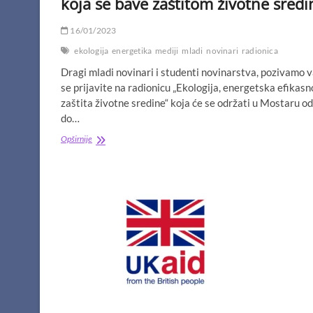
koja se bave zaštitom životne sredi
16/01/2023
ekologija
energetika
mediji
mladi
novinari
radionica
Dragi mladi novinari i studenti novinarstva, pozivamo 
se prijavite na radionicu „Ekologija, energetska efikasno
zaštita životne sredine“ koja će se održati u Mostaru od
do…
Prijavite
Opširnije
se
za
novinarsku
radionicu
za
novinare
koji
izvještavaju
sa
područja
koja
se
bave