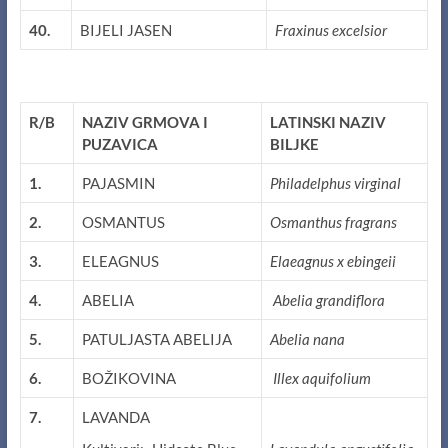
40.
BIJELI JASEN
Fraxinus excelsior
R/B
NAZIV GRMOVA I
LATINSKI NAZIV
PUZAVICA
BILJKE
1.
PAJASMIN
Philadelphus virginal
2.
OSMANTUS
Osmanthus fragrans
3.
ELEAGNUS
Elaeagnus x ebingeii
4.
ABELIA
Abelia grandiflora
5.
PATULJASTA ABELIJA
Abelia nana
6.
BOŽIKOVINA
Illex aquifolium
7.
LAVANDA