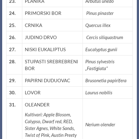
23.
PLANIKA
A
rbutus unedo
24.
PRIMORSKI BOR
Pinus pinaster
25.
CRNIKA
Quercus illex
26.
JUDINO DRVO
Cercis siliquastrum
27.
NISKI EUKALIPTUS
Eucalyptus gunii
28.
STUPASTI SREBREBRENI
Pinus sylvestris
BOR
„Fastigiata“
29.
PAPIRNI DUDUOVAC
Brusonetia papirifera
30.
LOVOR
Laurus nobilis
31.
OLEANDER
Kultivari: Apple Blosom,
Calypso, Dwarf red, RED,
Nerium olender
Sister Agnes, White Sands,
Twist of Pink, Austin Preety