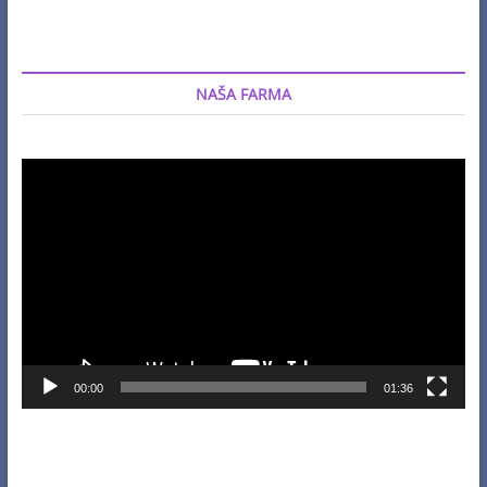
NAŠA FARMA
Video
Player
00:00
01:36