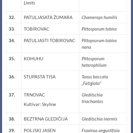
Limits
32.
PATULJASATA ŽUMARA
Chamerops humilis
33.
TOBIROVAC
Pittosporum tobira
34.
PATULJASTI TOBIROVAC
Pittopsorum tobira
nana
35.
KOHUHU
Pittosporum
heterophilum
36.
STUPASTA TISA
Taxus baccata
„Fatigiata“
37.
TRNOVAC
Gleditschia
triachantos
Kultivar: Skyline
38.
BEZTRNA GLEDIČIJA
Gleditschia inermis
39.
POLJSKI JASEN
Fraxinus angustifoia