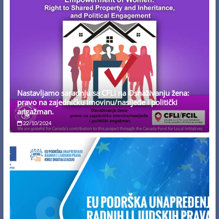
Nastavljamo saradnju sa CFLI na Osnaživanju žena:
pravo na zajedničku imovinu/nasljeđe i politički
angažman.
22/10/2024