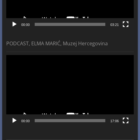
00:00
03:21
PODCAST, ELMA MARIĆ, Muzej Hercegovina
Video
Player
00:00
17:06