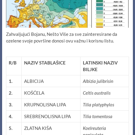
Zahvaljujući Bojanu, Nešto Više za sve zainteresirane da
ozelene svoje površine donosi ovu važnu i korisnu listu.
R/B
NAZIV STABLAŠICE
LATINSKI NAZIV
BILJKE
1.
ALBICIJA
Albizia julibrisin
2.
KOŠĆELA
Celtis australis
3.
KRUPNOLISNA LIPA
Tilia platyphylos
4.
SREBRENOLISNA LIPA
Tilia tomentosa
5.
ZLATNA KIŠA
Koelreuteria
paniculata