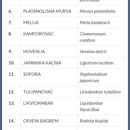
6.
PLATANOLISNA MURVA
Mosrus platanifolia
7.
MELIJA
Melia azedarach
8.
KAMFOROVAC
Cinammonum
camfora
9.
HOVENIJA
Hovenia dulcis
10.
JAPANSKA KALINA
Ligustrum lucidum
11.
SOFORA
Styphnolobium
japonicum
12.
TULIPANOVAC
Liriodendron tulipifera
13.
LIKVIDAMBAR
Liquidambar
Styraciflua
14.
CRVENI BAGREM
Robinia hispida