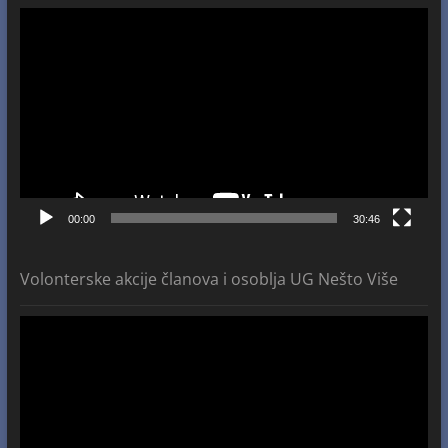
Video
Player
00:00
30:46
Volonterske akcije članova i osoblja UG Nešto Više
Video
Player