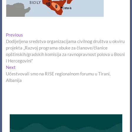
Navigacija
Previous
Previous
post:
Dodijeljena sredstva organizacijama civilnog društva u okviru
članaka
projekta „Razvoj programa obuke za članove/članice
opštinskih/gradskih komisija za ravnopravnost polova u Bosni
i Hercegovini“
Next
Next
post:
Učestvovali smo na RISE regionalnom forumu u Tirani,
Albanija