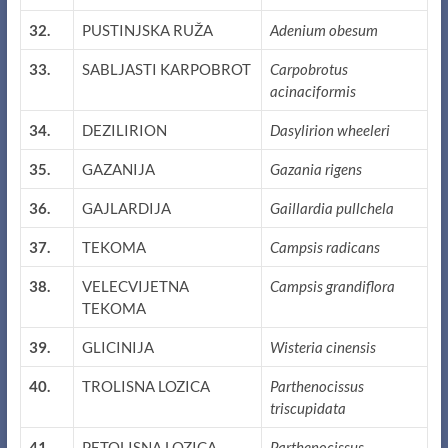
32.
PUSTINJSKA RUŽA
Adenium obesum
33.
SABLJASTI KARPOBROT
Carpobrotus
acinaciformis
34.
DEZILIRION
Dasylirion wheeleri
35.
GAZANIJA
Gazania rigens
36.
GAJLARDIJA
Gaillardia pullchela
37.
TEKOMA
Campsis radicans
38.
VELECVIJETNA
Campsis grandiflora
TEKOMA
39.
GLICINIJA
Wisteria cinensis
40.
TROLISNA LOZICA
Parthenocissus
triscupidata
41.
PETOLISNA LOZICA
Parthenocissus