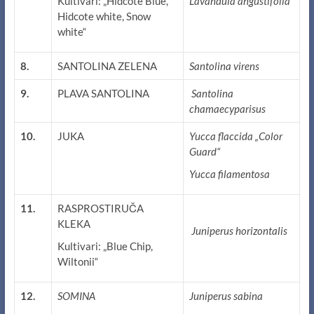
Kultivari: „Hidcote Blue,
Lavandula angustifolia
Hidcote white, Snow
white“
8.
SANTOLINA ZELENA
Santolina virens
9.
PLAVA SANTOLINA
Santolina
chamaecyparisus
10.
JUKA
Yucca flaccida „Color
Guard“
Yucca filamentosa
11.
RASPROSTIRUČA
KLEKA
Juniperus horizontalis
Kultivari: „Blue Chip,
Wiltonii“
12.
SOMINA
Juniperus sabina