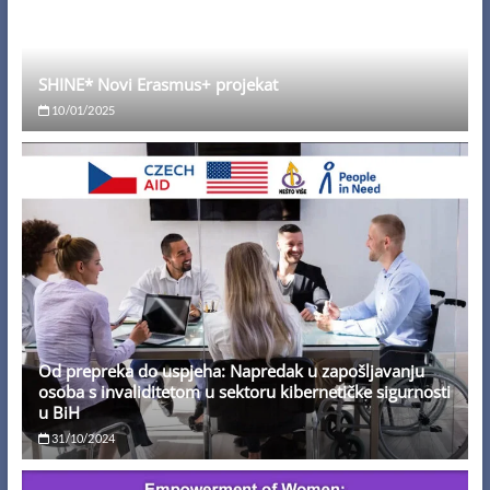
SHINE* Novi Erasmus+ projekat
10/01/2025
Od prepreka do uspjeha: Napredak u zapošljavanju
osoba s invaliditetom u sektoru kibernetičke sigurnosti
u BiH
31/10/2024