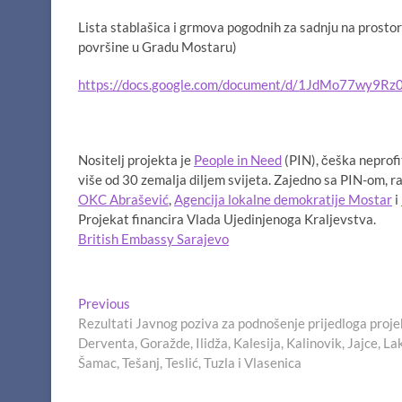
Lista stablašica i grmova pogodnih za sadnju na prostor
površine u Gradu Mostaru)
https://docs.google.com/document/d/1JdMo77wy
Nositelj projekta je
People in Need
(PIN), češka neprofi
više od 30 zemalja diljem svijeta. Zajedno sa PIN-om, r
OKC Abrašević
,
Agencija lokalne demokratije Mostar
i
Projekat financira Vlada Ujedinjenoga Kraljevstva.
British Embassy Sarajevo
Navigacija
Previous
Previous
post:
Rezultati Javnog poziva za podnošenje prijedloga proj
članaka
Derventa, Goražde, Ilidža, Kalesija, Kalinovik, Jajce, La
Šamac, Tešanj, Teslić, Tuzla i Vlasenica