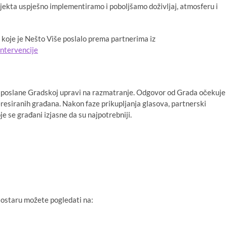
jekta uspješno implementiramo i poboljšamo doživljaj, atmosferu i
a koje je Nešto Više poslalo prema partnerima iz
intervencije
iti poslane Gradskoj upravi na razmatranje. Odgovor od Grada očekuje
teresiranih građana. Nakon faze prikupljanja glasova, partnerski
e se građani izjasne da su najpotrebniji.
ostaru možete pogledati na: