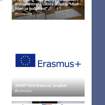
implementiran u okviru projekta “Mladi
lideri za budućnost”
26/05/2025
SHINE* Novi Erasmus+ projekat
10/01/2025