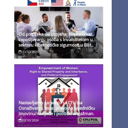
Od prepreka do uspjeha: Napredak u
zapošljavanju osoba s invaliditetom u
sektoru kibernetičke sigurnosti u BiH
31/10/2024
Nastavljamo saradnju sa CFLI na
Osnaživanju žena: pravo na zajedničku
imovinu/nasljeđe i politički angažman.
22/10/2024