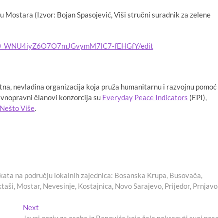
u Mostara (Izvor: Bojan Spasojević, Viši stručni suradnik za zelene
9Rz0_WNU4iyZ6O7O7mJGvymM7lC7-fEHGfY/edit
tna, nevladina organizacija koja pruža humanitarnu i razvojnu pomoć
avnopravni članovi konzorcija su
Everyday Peace Indicators
(EPI),
Nešto Više
.
ekata na području lokalnih zajednica: Bosanska Krupa, Busovača,
ktaši, Mostar, Nevesinje, Kostajnica, Novo Sarajevo, Prijedor, Prnjavo
Next
Next
post:
Javni poziv za osobe iz Banovića koje žele pokrenuti svoj pos