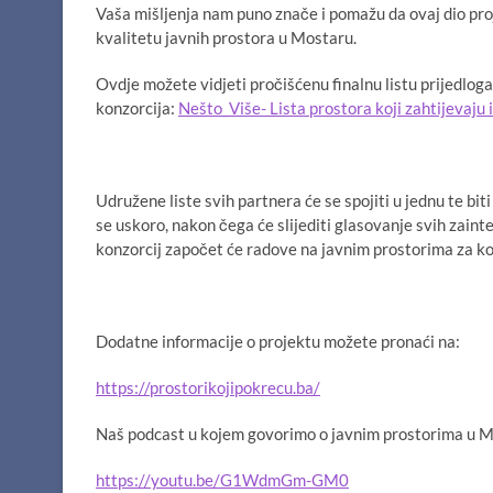
Vaša mišljenja nam puno znače i pomažu da ovaj dio pro
kvalitetu javnih prostora u Mostaru.
Ovdje možete vidjeti pročišćenu finalnu listu prijedlog
konzorcija:
Nešto_Više- Lista prostora koji zahtijevaju 
Udružene liste svih partnera će se spojiti u jednu te b
se uskoro, nakon čega će slijediti glasovanje svih zain
konzorcij započet će radove na javnim prostorima za koj
Dodatne informacije o projektu možete pronaći na:
https://prostorikojipokrecu.ba/
Naš podcast u kojem govorimo o javnim prostorima u M
https://youtu.be/G1WdmGm-GM0