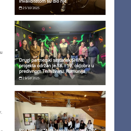
invaliditetom su dio nje
25/10/2025
 u
Drugi partnerski sastanak SHINE
projekta održan je 18. i 19. oktobra u
predivnom Temišvaru, Rumunija
21/10/2025
r,
Prvi trening “Aktivizam i volunterizam”,
ao