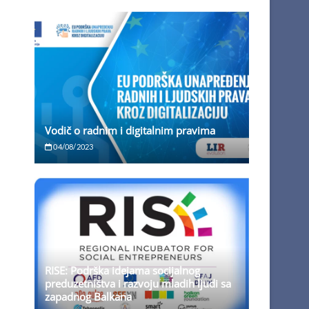
Vodič o radnim i digitalnim pravima
04/08/2023
RISE: Podrška idejama socijalnog
preduzetništva i razvoju mladih ljudi sa
zapadnog Balkana