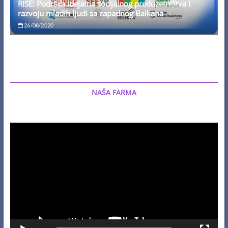
RISE: Podrška idejama socijalnog preduzetništva i
razvoju mladih ljudi sa zapadnog Balkana
26/08/2020
NAŠA FARMA
Video
Player