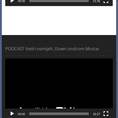
00:00
01:36
PODCAST Vedri osmijeh, Down sindrom Mostar
Video
Player
00:00
33:27