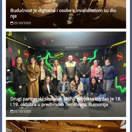
Budućnost je digitalna i osobe s invaliditetom su dio
nje
25/10/2025
Drugi partnerski sastanak SHINE projekta održan je 18.
i 19. oktobra u predivnom Temišvaru, Rumunija
21/10/2025