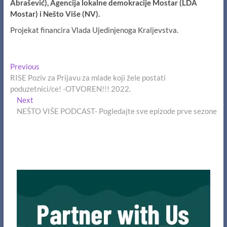
Abrašević),
Agencija lokalne demokracije Mostar (LDA
Mostar) i Nešto Više
(NV).
Projekat financira Vlada Ujedinjenoga Kraljevstva.
Navigacija
Previous
Previous
post:
RISE Poziv za Prijavu za mlade koji žele postati
članaka
poduzetnici/ce! -OTVOREN!!! 2022.
Next
Next
post:
NEŠTO VIŠE PODCAST- Pogledajte sve epizode prve sezone