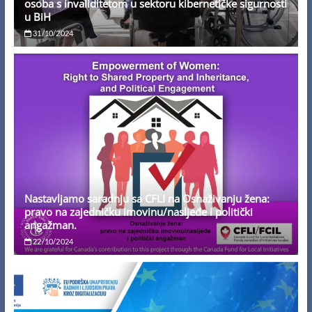
osoba s invaliditetom u sektoru kibernetičke sigurnosti
u BiH
31/10/2024
Nastavljamo saradnju sa CFLI na Osnaživanju žena:
pravo na zajedničku imovinu/nasljeđe i politički
angažman.
22/10/2024