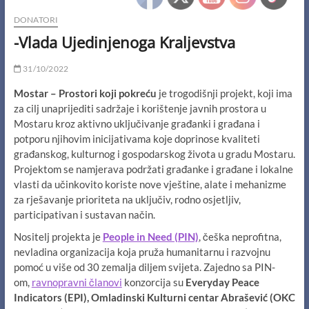
DONATORI
-Vlada Ujedinjenoga Kraljevstva
31/10/2022
Mostar – Prostori koji pokre
ću
je trogodišnji projekt, koji ima
za cilj unaprijediti sadržaje i korištenje javnih prostora u
Mostaru kroz aktivno uključivanje građanki i građana i
potporu njihovim inicijativama koje doprinose kvaliteti
građanskog, kulturnog i gospodarskog života u gradu Mostaru.
Projektom se namjerava podržati građanke i građane i lokalne
vlasti da učinkovito koriste nove vještine, alate i mehanizme
za rješavanje prioriteta na uključiv, rodno osjetljiv,
participativan i sustavan način.
Nositelj projekta je
People in Need (PIN)
, češka neprofitna,
nevladina organizacija koja pruža humanitarnu i razvojnu
pomoć u više od 30 zemalja diljem svijeta. Zajedno sa PIN-
om,
ravnopravni članovi
konzorcija su
Everyday Peace
Indicators (EPI), Omladinski Kulturni centar Abrašević
(OKC