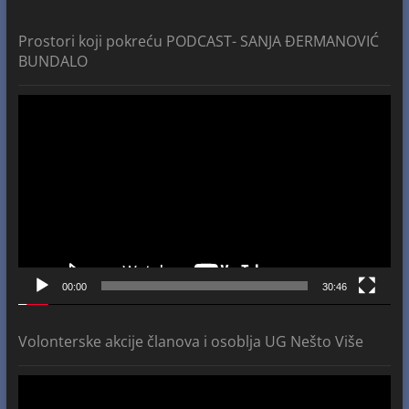
Prostori koji pokreću PODCAST- SANJA ĐERMANOVIĆ
BUNDALO
Video
Player
00:00
30:46
Volonterske akcije članova i osoblja UG Nešto Više
Video
Player