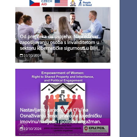
Od prepreka do uspjeha: Napredak u
zapošljavanju osoba s invaliditetom u
sektoru kibernetičke sigurnosti u BiH
31/10/2024
Nastavljamo saradnju sa CFLI na
Osnaživanju žena: pravo na zajedničku
imovinu/nasljeđe i politički angažman.
22/10/2024