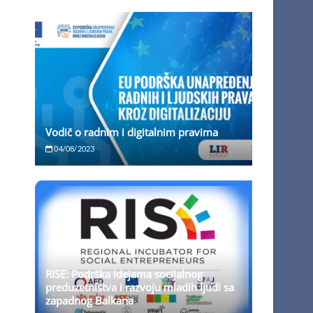
Vodič o radnim i digitalnim pravima
04/08/2023
RISE: Podrška idejama socijalnog
preduzetništva i razvoju mladih ljudi sa
zapadnog Balkana