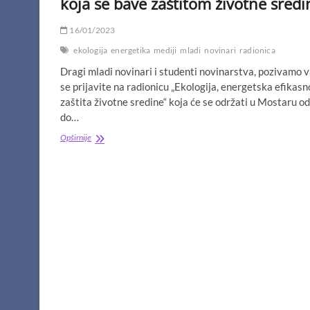
koja se bave zaštitom životne sredi
16/01/2023
ekologija
energetika
mediji
mladi
novinari
radionica
Dragi mladi novinari i studenti novinarstva, pozivamo 
se prijavite na radionicu „Ekologija, energetska efikasno
zaštita životne sredine“ koja će se održati u Mostaru od
do…
Prijavite
Opširnije
se
za
novinarsku
radionicu
za
novinare
koji
izvještavaju
sa
područja
koja
se
bave