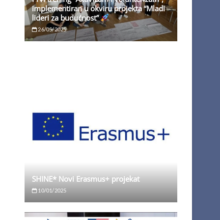
implementiran u okviru projekta “Mladi
lideri za budućnost”
26/05/2025
SHINE* Novi Erasmus+ projekat
10/01/2025