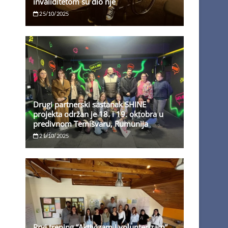
invaliditetom su dio nje
25/10/2025
Drugi partnerski sastanak SHINE
projekta održan je 18. i 19. oktobra u
predivnom Temišvaru, Rumunija
21/10/2025
Prvi trening “Aktivizam i volunterizam”,