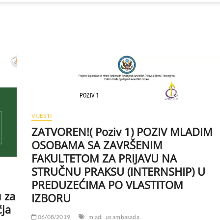
VIJESTI
ZATVOREN!( Poziv 1) POZIV MLADIM
OSOBAMA SA ZAVRŠENIM
FAKULTETOM ZA PRIJAVU NA
STRUČNU PRAKSU (INTERNSHIP) U
PREDUZEĆIMA PO VLASTITOM
u za
IZBORU
čja
06/08/2019
mladi
us ambasada