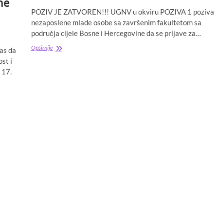
ne
POZIV JE ZATVOREN!!! UGNV u okviru POZIVA 1 poziva
nezaposlene mlade osobe sa završenim fakultetom sa
područja cijele Bosne i Hercegovine da se prijave za…
ZATVOREN!
Opširnije
vas da
(
st i
Poziv
 17.
1)
POZIV
MLADIM
OSOBAMA
SA
ZAVRŠENIM
FAKULTETOM
ZA
PRIJAVU
NA
STRUČNU
PRAKSU
(INTERNSHIP)
U
PREDUZEĆIMA
PO
VLASTITOM