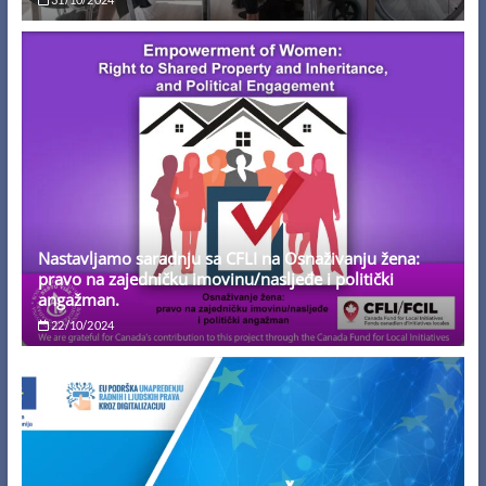
Nastavljamo saradnju sa CFLI na Osnaživanju žena:
pravo na zajedničku imovinu/nasljeđe i politički
angažman.
22/10/2024