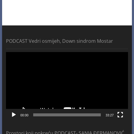
PODCAST Vedri osmijeh, Down sindrom Mostar
Video
Player
00:00
33:27
Prostori koji pokreću PODCAST- SANJA ĐERMANOVIĆ