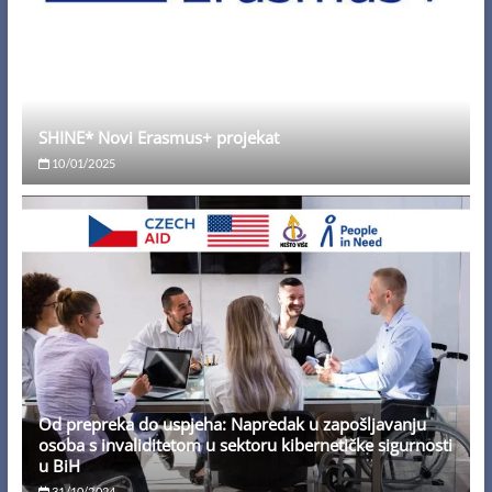
SHINE* Novi Erasmus+ projekat
10/01/2025
Od prepreka do uspjeha: Napredak u zapošljavanju
osoba s invaliditetom u sektoru kibernetičke sigurnosti
u BiH
31/10/2024