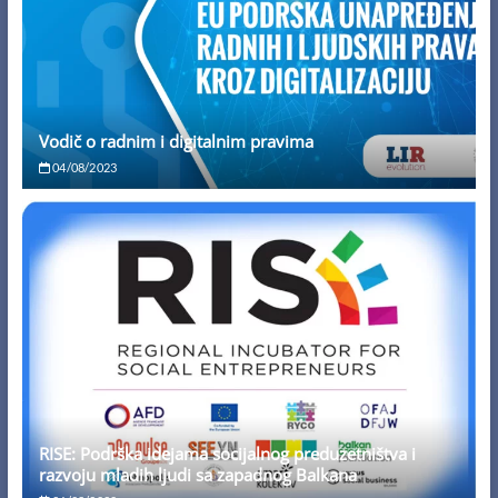
Vodič o radnim i digitalnim pravima
04/08/2023
RISE: Podrška idejama socijalnog preduzetništva i
razvoju mladih ljudi sa zapadnog Balkana