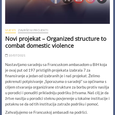
VIJESTI
ZAVRŠENI PROJEKTI
Novi projekat – Organized structure to
combat domestic violence
10/07/2021
Nastavljamo saradnju sa Francuskom ambasadom u BiH koja
je ovaj put od 197 pristiglih projekata izabrala 7 za
finansiranje a jedan od izabranih je i naš projekat.
Želimo
pokrenuti potpisivanje „Sporazuma o saradnji“ sa općinama s
ciljem stvaranja organizirane strukture za borbu protiv nasilja
u porodici i ponuditi prikladniju podršku žrtvama.
Naš cilj je da
žrtve nasilja u porodici steknu povjerenje u lokalne institucije i
potaknu se da od tih institucija zatraže podršku i pomoć.
Zahvaljujemo se Francuskoj ambasadi na podršci.