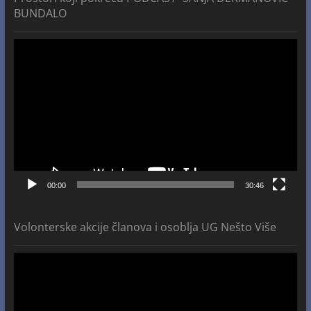
BUNDALO
Video
Player
00:00
30:46
Volonterske akcije članova i osoblja UG Nešto Više
Video
Player