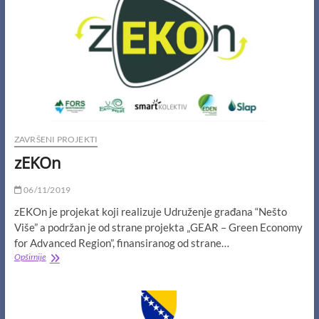
ZAVRŠENI PROJEKTI
zEKOn
06/11/2019
zEKOn je projekat koji realizuje Udruženje građana “Nešto
Više” a podržan je od strane projekta „GEAR – Green Economy
for Advanced Region”, finansiranog od strane…
zEKOn
Opširnije