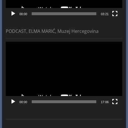
00:00
03:21
PODCAST, ELMA MARIĆ, Muzej Hercegovina
Video
Player
00:00
17:06