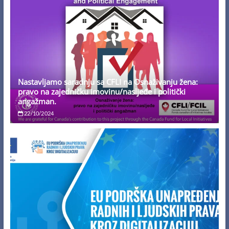
Nastavljamo saradnju sa CFLI na Osnaživanju žena:
pravo na zajedničku imovinu/nasljeđe i politički
angažman.
22/10/2024