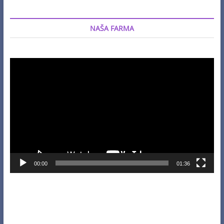
NAŠA FARMA
Video
Player
00:00
01:36