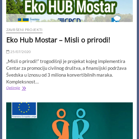
ZAVRŠENI PROJEKTI
Eko Hub Mostar – Misli o prirodi!
25/07/2020
„Misli o prirodi!“ trogodišnji je projekat kojeg implementira
Centar za promociju civilnog društva, a finansijski podržava
Švedska u iznosu od 3 miliona konvertibilnih maraka.
Kompleksnost…
Eko
Opširnije
Hub
Mostar
–
Misli
o
prirodi!