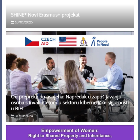
SHINE* Novi Erasmus+ projekat
10/01/2025
Od prepreka do uspjeha: Napredak u zapošljavanju
osoba s invaliditetom u sektoru kibernetičke sigurnosti
u BiH
31/10/2024