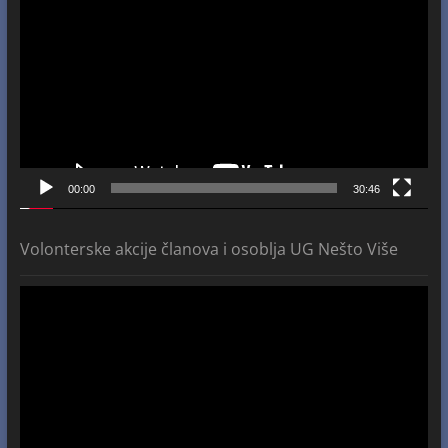
Player
00:00
30:46
Volonterske akcije članova i osoblja UG Nešto Više
Video
Player