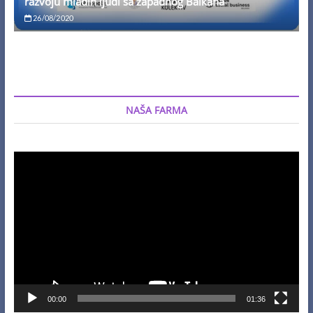
razvoju mladih ljudi sa zapadnog Balkana
26/08/2020
NAŠA FARMA
Video
Player
00:00
01:36