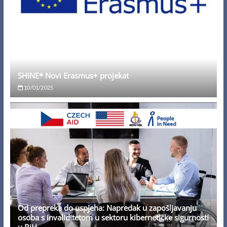
SHINE* Novi Erasmus+ projekat
10/01/2025
Od prepreka do uspjeha: Napredak u zapošljavanju
osoba s invaliditetom u sektoru kibernetičke sigurnosti