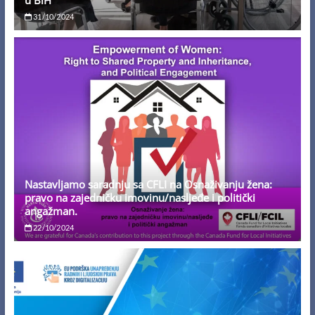
u BiH
31/10/2024
Nastavljamo saradnju sa CFLI na Osnaživanju žena:
pravo na zajedničku imovinu/nasljeđe i politički
angažman.
22/10/2024