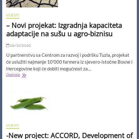
VIJESTI
– Novi projekat: Izgradnja kapaciteta
adaptacije na sušu u agro-biznisu
06/10/2010
U partnerstvu sa Centrom za razvoj i podršku Tuzla, projekat
će uslužiti najmanje 10'000 farmera iz sjevero-istočne Bosne i
Hercegovine koji će dobiti mogućnost za…
–
Opširnije
Novi
projekat:
Izgradnja
kapaciteta
adaptacije
na
sušu
u
agro-
VIJESTI
biznisu
-New project: ACCORD, Development of