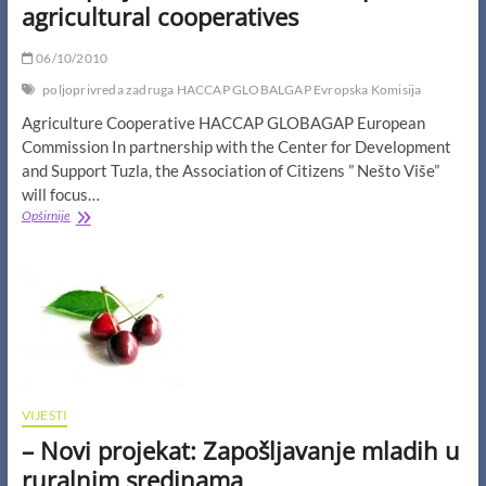
agricultural cooperatives
06/10/2010
poljoprivreda zadruga HACCAP GLOBALGAP Evropska Komisija
Agriculture Cooperative HACCAP GLOBAGAP European
Commission In partnership with the Center for Development
and Support Tuzla, the Association of Citizens ” Nešto Više”
will focus…
-
Opširnije
New
project:
ACCORD,
Development
of
agricultural
cooperatives
VIJESTI
– Novi projekat: Zapošljavanje mladih u
ruralnim sredinama