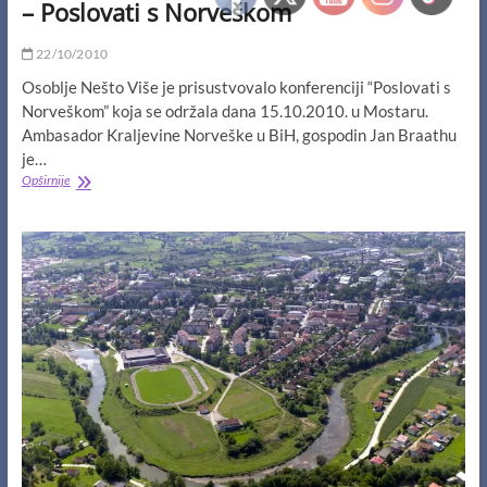
– Poslovati s Norveškom
22/10/2010
Osoblje Nešto Više je prisustvovalo konferenciji “Poslovati s
Norveškom” koja se održala dana 15.10.2010. u Mostaru.
Ambasador Kraljevine Norveške u BiH, gospodin Jan Braathu
je…
–
Opširnije
Poslovati
s
Norveškom