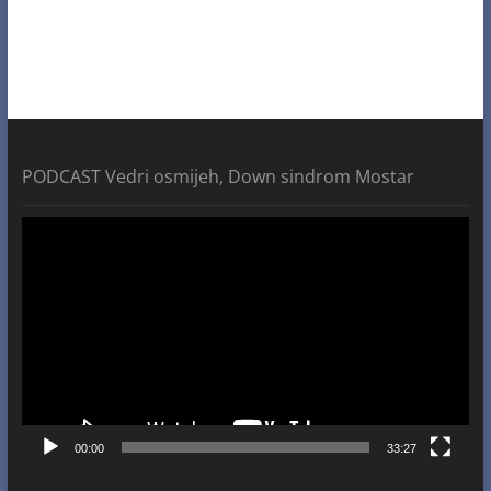
PODCAST Vedri osmijeh, Down sindrom Mostar
Video
Player
00:00
33:27