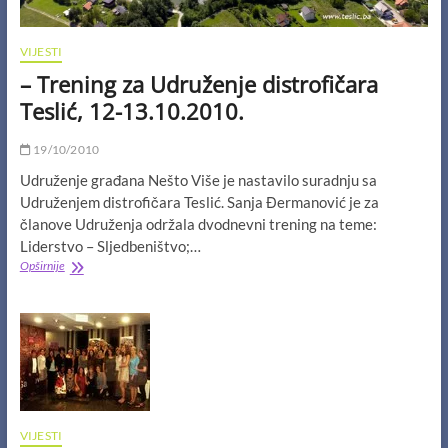
VIJESTI
– Trening za Udruženje distrofičara
Teslić, 12-13.10.2010.
19/10/2010
Udruženje građana Nešto Više je nastavilo suradnju sa
Udruženjem distrofičara Teslić. Sanja Đermanović je za
članove Udruženja održala dvodnevni trening na teme:
Liderstvo – Sljedbeništvo;…
–
Opširnije
Trening
za
Udruženje
distrofičara
Teslić,
12-
13.10.2010.
VIJESTI