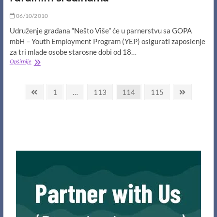
06/10/2010
Udruženje građana “Nešto Više” će u parnerstvu sa GOPA
mbH – Youth Employment Program (YEP) osigurati zaposlenje
za tri mlade osobe starosne dobi od 18…
–
Opširnije
Novi
projekat:
Navigacija
Zapošljavanje
Previous
Page
Page
Page
Page
Next
1
…
113
114
115
mladih
page
page
člancima
u
ruralnim
sredinama