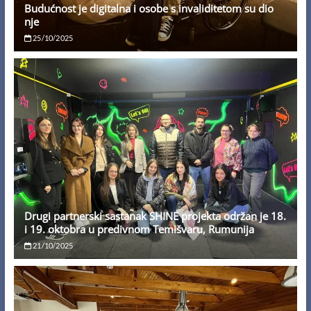
Budućnost je digitalna i osobe s invaliditetom su dio
nje
25/10/2025
Drugi partnerski sastanak SHINE projekta održan je 18.
i 19. oktobra u predivnom Temišvaru, Rumunija
21/10/2025