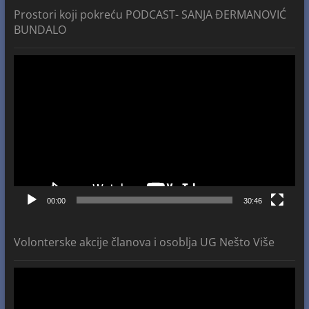
Prostori koji pokreću PODCAST- SANJA ĐERMANOVIĆ
BUNDALO
Video
Player
00:00
30:46
Volonterske akcije članova i osoblja UG Nešto Više
Video
Player