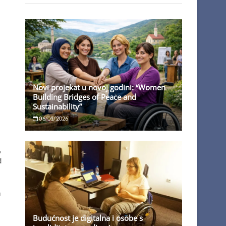
Novi projekat u novoj godini: “Women
Building Bridges of Peace and
Sustainability”
06/01/2026
,
d
h
Budućnost je digitalna i osobe s