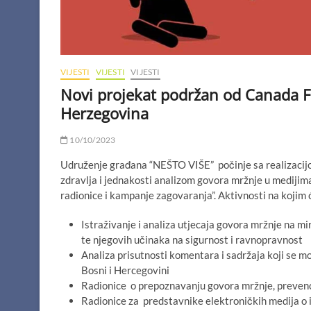
VIJESTI
VIJESTI
VIJESTI
Novi projekat podržan od Canada Fu
Herzegovina
10/10/2023
Udruženje građana “NEŠTO VIŠE” počinje sa realizacijo
zdravlja i jednakosti analizom govora mržnje u medijima
radionice i kampanje zagovaranja”. Aktivnosti na kojim 
Istraživanje i analiza utjecaja govora mržnje na mi
te njegovih učinaka na sigurnost i ravnopravnost
Analiza prisutnosti komentara i sadržaja koji se 
Bosni i Hercegovini
Radionice o prepoznavanju govora mržnje, prevencij
Radionice za predstavnike elektroničkih medija o i