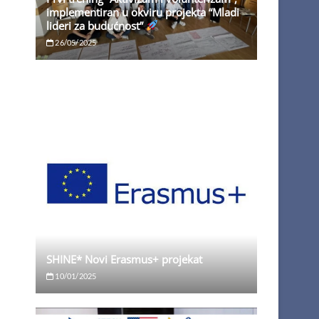
implementiran u okviru projekta “Mladi
lideri za budućnost”
26/05/2025
SHINE* Novi Erasmus+ projekat
10/01/2025