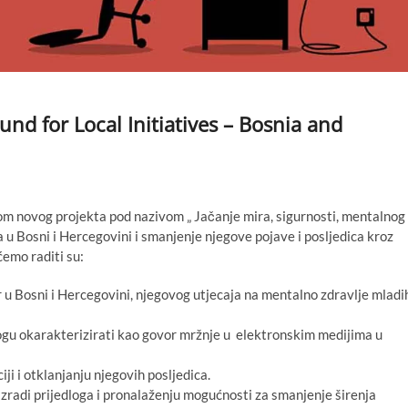
nd for Local Initiatives – Bosnia and
m novog projekta pod nazivom „ Jačanje mira, sigurnosti, mentalnog
 u Bosni i Hercegovini i smanjenje njegove pojave i posljedica kroz
ćemo raditi su:
r u Bosni i Hercegovini, njegovog utjecaja na mentalno zdravlje mladi
mogu okarakterizirati kao govor mržnje u elektronskim medijima u
i i otklanjanju njegovih posljedica.
zradi prijedloga i pronalaženju mogućnosti za smanjenje širenja