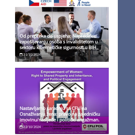
Od prepreka do uspjeha: Napredak u
zapošljavanju osoba s invaliditetom u
sektoru kibernetičke sigurnosti u BiH
31/10/2024
Nastavljamo saradnju sa CFLI na
Osnaživanju žena: pravo na zajedničku
imovinu/nasljeđe i politički angažman.
22/10/2024