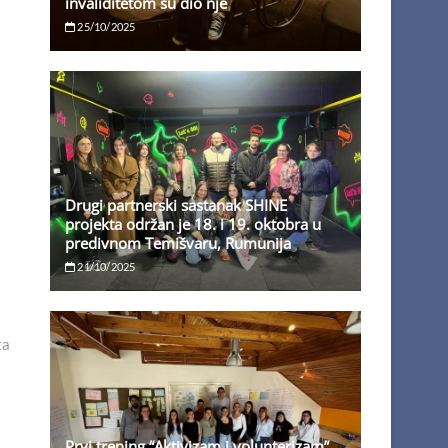
invaliditetom su dio nje
25/10/2025
Drugi partnerski sastanak SHINE
projekta održan je 18. i 19. oktobra u
predivnom Temišvaru, Rumunija
21/10/2025
ta
Prvi trening “Aktivizam i volunterizam”,