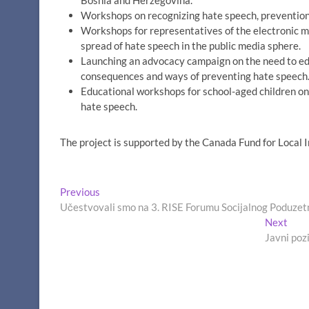
Bosnia and Herzegovina.
Workshops on recognizing hate speech, prevention 
Workshops for representatives of the electronic me
spread of hate speech in the public media sphere.
Launching an advocacy campaign on the need to ed
consequences and ways of preventing hate speech
Educational workshops for school-aged children on
hate speech.
The project is supported by the Canada Fund for Local
Navigacija
Previous
Previous
post:
Učestvovali smo na 3. RISE Forumu Socijalnog Poduzetn
članaka
Nex
Next
post
Javni poz