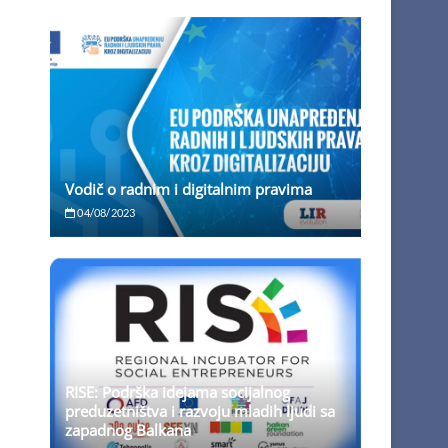
Vodič o radnim i digitalnim pravima
04/08/2023
RISE: Podrška idejama socijalnog
preduzetništva i razvoju mladih ljudi sa
zapadnog Balkana