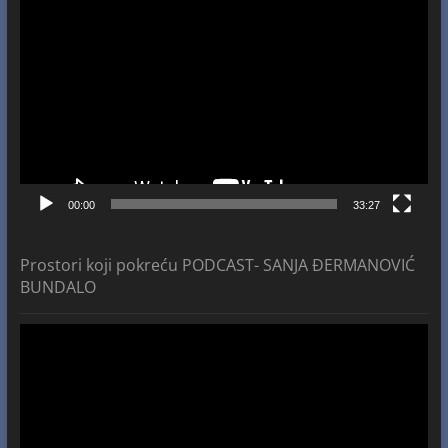
Video
Player
00:00
33:27
Prostori koji pokreću PODCAST- SANJA ĐERMANOVIĆ
BUNDALO
Video
Player