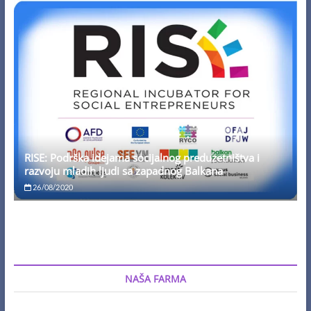
RISE: Podrška idejama socijalnog preduzetništva i
razvoju mladih ljudi sa zapadnog Balkana
26/08/2020
NAŠA FARMA