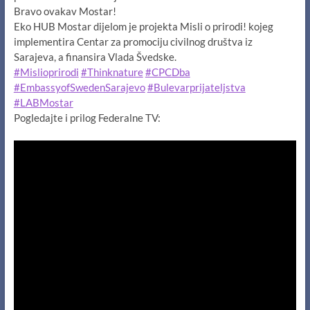
Bravo ovakav Mostar!
Eko HUB Mostar dijelom je projekta Misli o prirodi! kojeg
implementira Centar za promociju civilnog društva iz
Sarajeva, a finansira Vlada Švedske.
#Mislioprirodi
#Thinknature
#CPCDba
#EmbassyofSwedenSarajevo
#Bulevarprijateljstva
#LABMostar
Pogledajte i prilog Federalne TV: