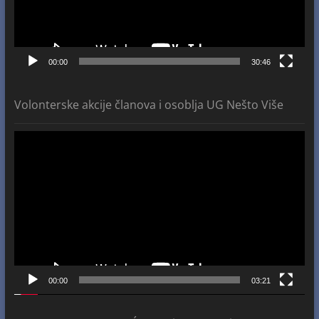
00:00
30:46
Volonterske akcije članova i osoblja UG Nešto Više
Video
Player
00:00
03:21