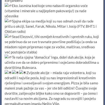
korijanderu
Eko Jasmina kod koje smo nabavili organsko voće
(vitamine i minerale u najljepšem pakovanju!) za naše
učesnike
Sjajna ekipa sa medija koji su nas odmah zvali da rade
priču o akciji, Sanel, Faruk, Nikola, Mitar i Josip (FTV, BHT1 i
Običan radio)
Sead Elezović, tihi osmijeh kreativnih i spretnih ruku, koji
se pobrinuo da se sve travnate površine podšišaju (a onda sa
mladom rajom pripremao rupe za voćke, malčirao, sređivao
već postojeća stabla)
Te naša sjajna “domaćica” Inga, dobri duh akcije, koja je
učinila sve da se dobro pripremimo i osjećamo dobrodošlima u
dvorištima Bulevara.
Zvijezde akcije – mlada raja volontera, koji su
odradili i najviše posla, koji su nas impresionirali kreativnim
rješenjima i uveseljavali svojom energijom. Pizza je bila samo
maleni znak pažnje za vas – jer ste bili odlični! Čuvajte svoje
dvorište, zalijevajte biljke kako smo se dogovorili – pa ćemo i
nastaviti sa novim akcijama. Za nagradu su osvojili i posjetu
permakulturnom imanju Nešto Više.