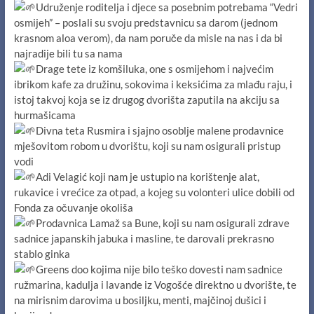
Udruženje roditelja i djece sa posebnim potrebama “Vedri
osmijeh” – poslali su svoju predstavnicu sa darom (jednom
krasnom aloa verom), da nam poruče da misle na nas i da bi
najradije bili tu sa nama
Drage tete iz komšiluka, one s osmijehom i najvećim
ibrikom kafe za družinu, sokovima i keksićima za mlađu raju, i
istoj takvoj koja se iz drugog dvorišta zaputila na akciju sa
hurmašicama
Divna teta Rusmira i sjajno osoblje malene prodavnice
mješovitom robom u dvorištu, koji su nam osigurali pristup
vodi
Adi Velagić koji nam je ustupio na korištenje alat,
rukavice i vrećice za otpad, a kojeg su volonteri ulice dobili od
Fonda za očuvanje okoliša
Prodavnica Lamaž sa Bune, koji su nam osigurali zdrave
sadnice japanskih jabuka i masline, te darovali prekrasno
stablo ginka
Greens doo kojima nije bilo teško dovesti nam sadnice
ružmarina, kadulja i lavande iz Vogošće direktno u dvorište, te
na mirisnim darovima u bosiljku, menti, majčinoj dušici i