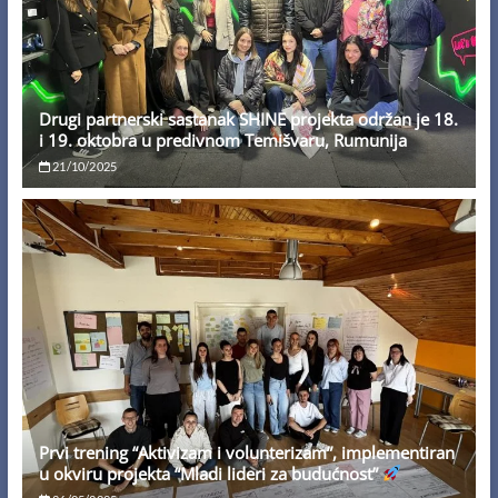
Drugi partnerski sastanak SHINE projekta održan je 18.
i 19. oktobra u predivnom Temišvaru, Rumunija
21/10/2025
Prvi trening “Aktivizam i volunterizam”, implementiran
u okviru projekta “Mladi lideri za budućnost”