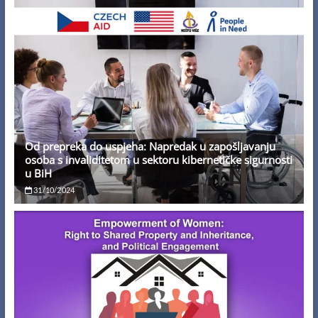
Od prepreka do uspjeha: Napredak u zapošljavanju
osoba s invaliditetom u sektoru kibernetičke sigurnosti
u BiH
31/10/2024