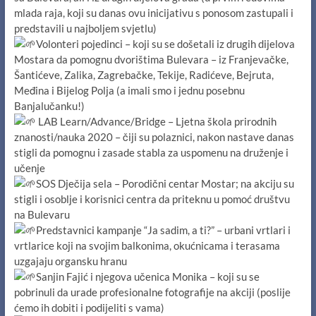
mlada raja, koji su danas ovu inicijativu s ponosom zastupali i
predstavili u najboljem svjetlu)
Volonteri pojedinci – koji su se došetali iz drugih dijelova
Mostara da pomognu dvorištima Bulevara – iz Franjevačke,
Šantićeve, Zalika, Zagrebačke, Tekije, Radićeve, Bejruta,
Međina i Bijelog Polja (a imali smo i jednu posebnu
Banjalučanku!)
LAB Learn/Advance/Bridge – Ljetna škola prirodnih
znanosti/nauka 2020 – čiji su polaznici, nakon nastave danas
stigli da pomognu i zasade stabla za uspomenu na druženje i
učenje
SOS Dječija sela – Porodični centar Mostar; na akciju su
stigli i osoblje i korisnici centra da priteknu u pomoć društvu
na Bulevaru
Predstavnici kampanje “Ja sadim, a ti?” – urbani vrtlari i
vrtlarice koji na svojim balkonima, okućnicama i terasama
uzgajaju organsku hranu
Sanjin Fajić i njegova učenica Monika – koji su se
pobrinuli da urade profesionalne fotografije na akciji (poslije
ćemo ih dobiti i podijeliti s vama)