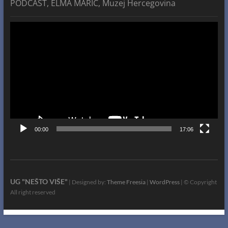
PODCAST, ELMA MARIĆ, Muzej Hercegovina
Video
Player
00:00
17:06
UG "NEŠTO VIŠE"
| Designed by:
Theme Freesia
|
WordPress
| © Copyright
All right reserved