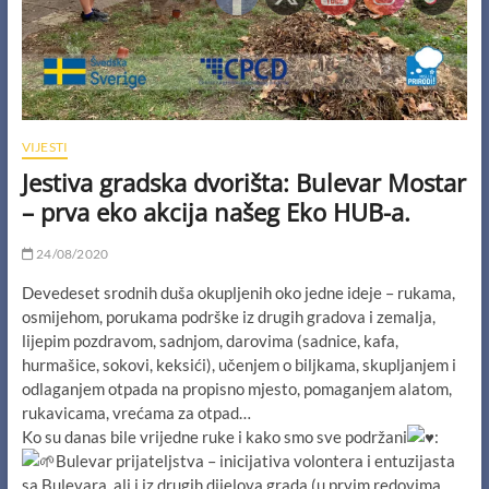
VIJESTI
Jestiva gradska dvorišta: Bulevar Mostar
– prva eko akcija našeg Eko HUB-a.
24/08/2020
Devedeset srodnih duša okupljenih oko jedne ideje – rukama,
osmijehom, porukama podrške iz drugih gradova i zemalja,
lijepim pozdravom, sadnjom, darovima (sadnice, kafa,
hurmašice, sokovi, keksići), učenjem o biljkama, skupljanjem i
odlaganjem otpada na propisno mjesto, pomaganjem alatom,
rukavicama, vrećama za otpad…
Ko su danas bile vrijedne ruke i kako smo sve podržani
:
Bulevar prijateljstva – inicijativa volontera i entuzijasta
sa Bulevara, ali i iz drugih dijelova grada (u prvim redovima