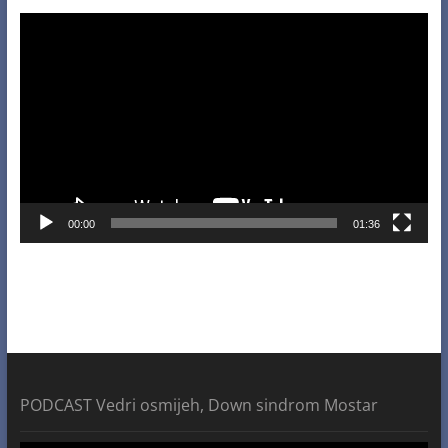
Video
Player
00:00
01:36
PODCAST Vedri osmijeh, Down sindrom Mostar