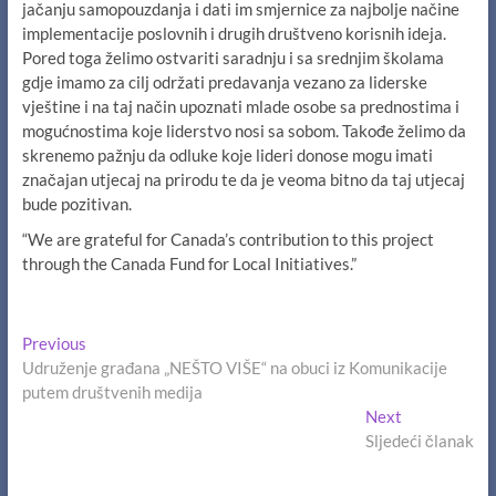
jačanju samopouzdanja i dati im smjernice za najbolje načine
implementacije poslovnih i drugih društveno korisnih ideja.
Pored toga želimo ostvariti saradnju i sa srednjim školama
gdje imamo za cilj održati predavanja vezano za liderske
vještine i na taj način upoznati mlade osobe sa prednostima i
mogućnostima koje liderstvo nosi sa sobom. Takođe želimo da
skrenemo pažnju da odluke koje lideri donose mogu imati
značajan utjecaj na prirodu te da je veoma bitno da taj utjecaj
bude pozitivan.
“We are grateful for Canada’s contribution to this project
through the Canada Fund for Local Initiatives.”
Navigacija
Previous
Previous
post:
Udruženje građana „NEŠTO VIŠE“ na obuci iz Komunikacije
članaka
putem društvenih medija
Next
Next
post:
Sljedeći članak