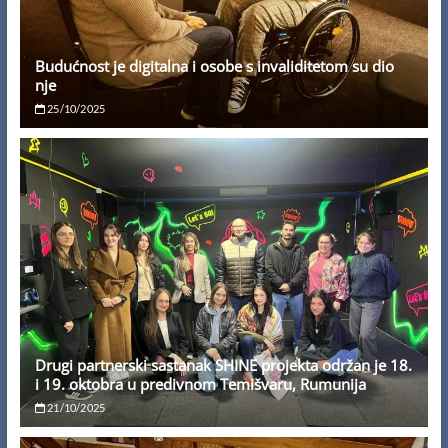
Budućnost je digitalna i osobe s invaliditetom su dio
nje
25/10/2025
Drugi partnerski sastanak SHINE projekta održan je 18.
i 19. oktobra u predivnom Temišvaru, Rumunija
21/10/2025