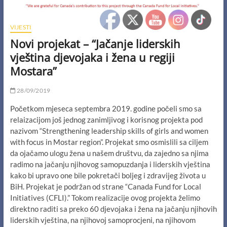
VIJESTI
Novi projekat – “Jačanje liderskih
vještina djevojaka i žena u regiji
Mostara”
28/09/2019
Početkom mjeseca septembra 2019. godine počeli smo sa
relaizacijom još jednog zanimljivog i korisnog projekta pod
nazivom “Strengthening leadership skills of girls and women
with focus in Mostar region”. Projekat smo osmislili sa ciljem
da ojačamo ulogu žena u našem društvu, da zajedno sa njima
radimo na jačanju njihovog samopuzdanja i liderskih vještina
kako bi upravo one bile pokretači boljeg i zdravijeg života u
BiH. Projekat je podržan od strane “Canada Fund for Local
Initiatives (CFLI).” Tokom realizacije ovog projekta želimo
direktno raditi sa preko 60 djevojaka i žena na jačanju njihovih
liderskih vještina, na njihovoj samoprocjeni, na njihovom