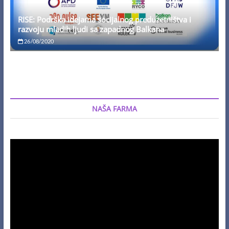
RISE: Podrška idejama socijalnog preduzetništva i
razvoju mladih ljudi sa zapadnog Balkana
26/08/2020
NAŠA FARMA
Video
Player