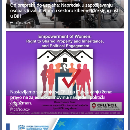
Od prepreka do uspjeha: Napredak u zapošljavanju
osoba s invaliditetom u sektoru kibernetičke sigurnosti
u BiH
31/10/2024
Nastavljamo saradnju sa CFLI na Osnaživanju žena:
pravo na zajedničku imovinu/nasljeđe i politički
angažman.
22/10/2024