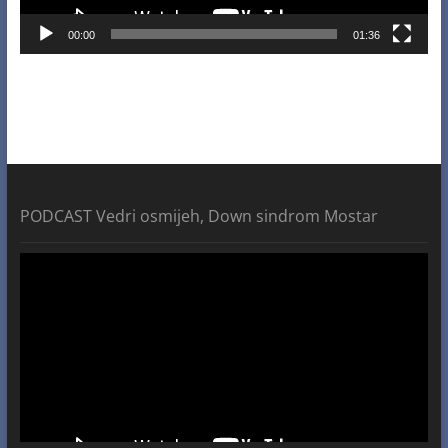
00:00
01:36
PODCAST Vedri osmijeh, Down sindrom Mostar
Video
Player