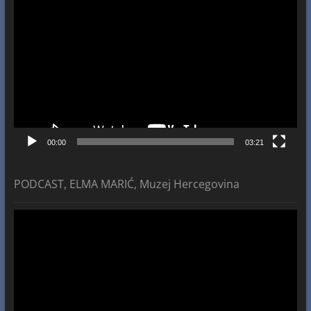
Video
Player
00:00
03:21
PODCAST, ELMA MARIĆ, Muzej Hercegovina
Video
Player