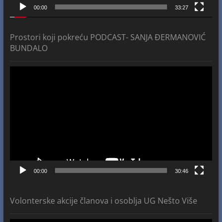
00:00
33:27
Prostori koji pokreću PODCAST- SANJA ĐERMANOVIĆ
BUNDALO
Video
Player
00:00
30:46
Volonterske akcije članova i osoblja UG Nešto Više