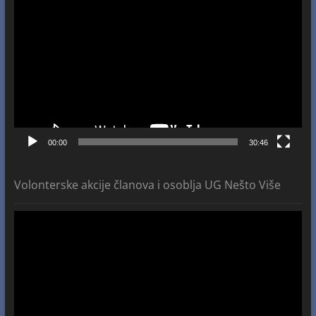
Video
Player
00:00
30:46
Volonterske akcije članova i osoblja UG Nešto Više
Video
Player