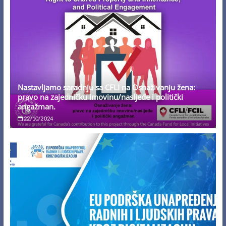
Nastavljamo saradnju sa CFLI na Osnaživanju žena:
pravo na zajedničku imovinu/nasljeđe i politički
angažman.
22/10/2024