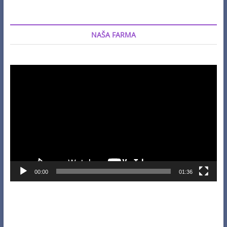
NAŠA FARMA
Video
Player
00:00
01:36