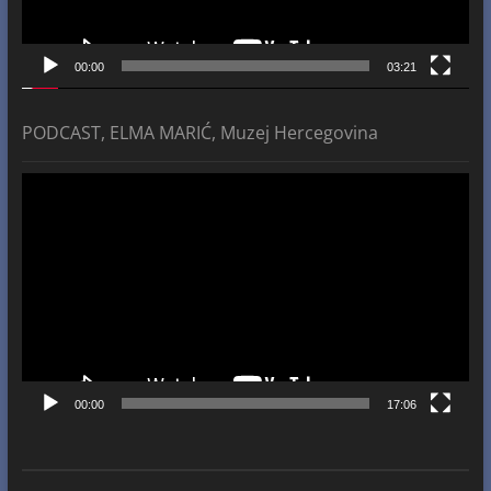
00:00
03:21
PODCAST, ELMA MARIĆ, Muzej Hercegovina
Video
Player
00:00
17:06