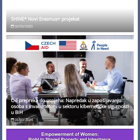
SHINE* Novi Erasmus+ projekat
10/01/2025
Od prepreka do uspjeha: Napredak u zapošljavanju
osoba s invaliditetom u sektoru kibernetičke sigurnosti
u BiH
31/10/2024