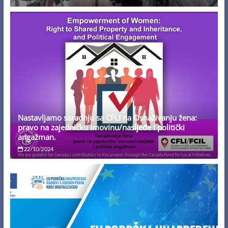
Nastavljamo saradnju sa CFLI na Osnaživanju žena:
pravo na zajedničku imovinu/nasljeđe i politički
angažman.
22/10/2024