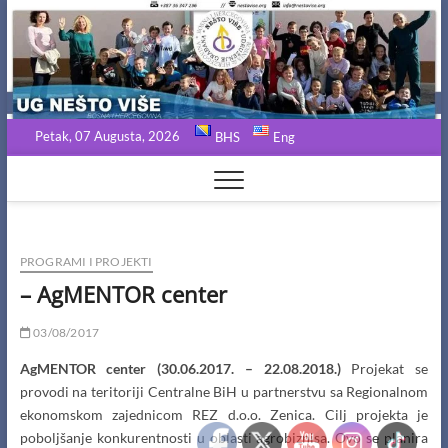
Skip
to
content
Petak, 07 Augusta, 2026
BHS
Eng
PROGRAMI I PROJEKTI
– AgMENTOR center
03/08/2017
AgMENTOR center
(30.06.2017. – 22.08.2018.)
Projekat se
provodi na teritoriji Centralne BiH u partnerstvu sa Regionalnom
ekonomskom zajednicom REZ d.o.o. Zenica. Cilj projekta je
poboljšanje konkurentnosti u oblasti agrobiznisa. Ovo se planira