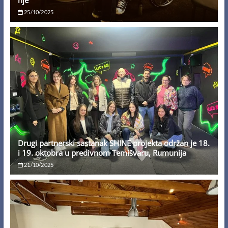
nje
25/10/2025
Drugi partnerski sastanak SHINE projekta održan je 18.
i 19. oktobra u predivnom Temišvaru, Rumunija
21/10/2025