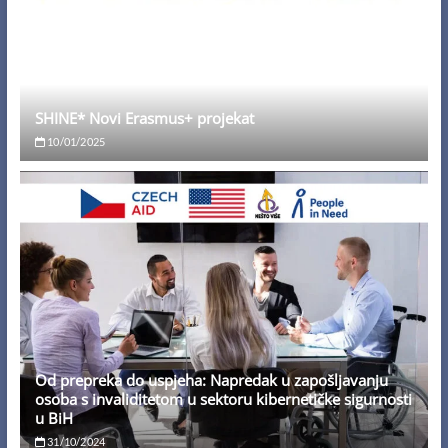
SHINE* Novi Erasmus+ projekat
10/01/2025
Od prepreka do uspjeha: Napredak u zapošljavanju
osoba s invaliditetom u sektoru kibernetičke sigurnosti
u BiH
31/10/2024