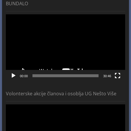
BUNDALO
Video
Player
00:00
30:46
Volonterske akcije članova i osoblja UG Nešto Više
Video
Player