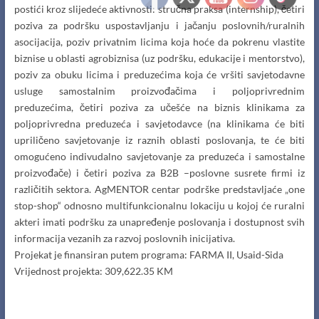
postići kroz slijedeće aktivnosti: stručna praksa (internship), četiri
poziva za podršku uspostavljanju i jačanju poslovnih/ruralnih
asocijacija, poziv privatnim licima koja hoće da pokrenu vlastite
biznise u oblasti agrobiznisa (uz podršku, edukacije i mentorstvo),
poziv za obuku licima i preduzećima koja će vršiti savjetodavne
usluge samostalnim proizvođačima i poljoprivrednim
preduzećima, četiri poziva za učešće na biznis klinikama za
poljoprivredna preduzeća i savjetodavce (na klinikama će biti
upriličeno savjetovanje iz raznih oblasti poslovanja, te će biti
omogućeno indivudalno savjetovanje za preduzeća i samostalne
proizvođače) i četiri poziva za B2B –poslovne susrete firmi iz
različitih sektora. AgMENTOR centar podrške predstavljaće „one
stop-shop“ odnosno multifunkcionalnu lokaciju u kojoj će ruralni
akteri imati podršku za unapređenje poslovanja i dostupnost svih
informacija vezanih za razvoj poslovnih inicijativa.
Projekat je finansiran putem programa: FARMA II, Usaid-Sida
Vrijednost projekta: 309,622.35 KM