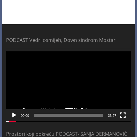
PODCAST Vedri osmijeh, Down sindrom Mostar
Video
Player
00:00
33:27
Prostori koji pokreću PODCAST- SANJA ĐERMANOVIĆ