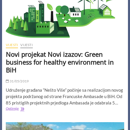
VIJESTI
VIJESTI
Novi projekat Novi izazov: Green
business for healthy environment in
BiH
31/05/2019
Udruženje građana “Nešto Više” počinje sa realizacijom novog
projekta podržanog od strane Francuske Ambasade u BiH. Od
85 pristiglih projektnih prjedloga Ambasada je odabrala 5…
Novi
Opširnije
projekat
Novi
izazov:
Green