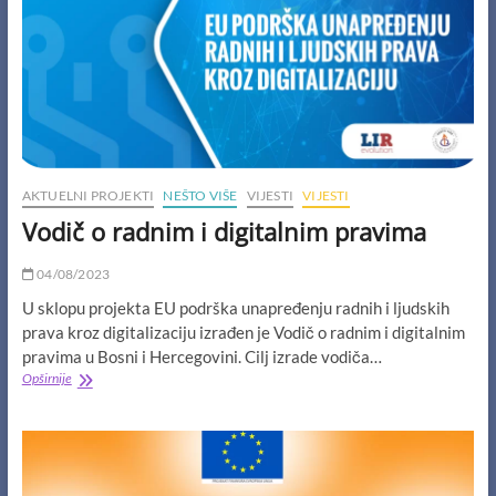
Bundalo
Scholarship
Program
AKTUELNI PROJEKTI
NEŠTO VIŠE
VIJESTI
VIJESTI
Vodič o radnim i digitalnim pravima
04/08/2023
U sklopu projekta EU podrška unapređenju radnih i ljudskih
prava kroz digitalizaciju izrađen je Vodič o radnim i digitalnim
pravima u Bosni i Hercegovini. Cilj izrade vodiča…
Vodič
Opširnije
o
radnim
i
digitalnim
pravima