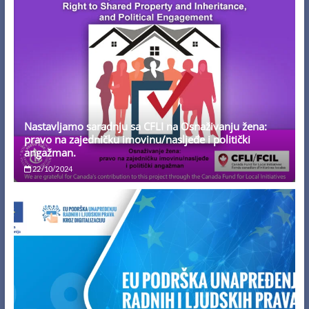
Nastavljamo saradnju sa CFLI na Osnaživanju žena:
pravo na zajedničku imovinu/nasljeđe i politički
angažman.
22/10/2024