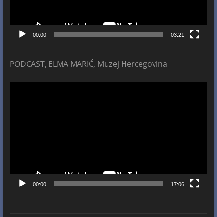
00:00
03:21
PODCAST, ELMA MARIĆ, Muzej Hercegovina
Video
Player
00:00
17:06