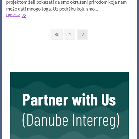
projektom želi pokazati da smo okruženi prirodom koja nam
može dati mnogo toga. Uz podršku koju smo…
Instalirali
Opširnije
smo
solarnu
Navigacija
elektranu
Previous
Page
Page
1
2
na
page
člancima
našoj
farmi