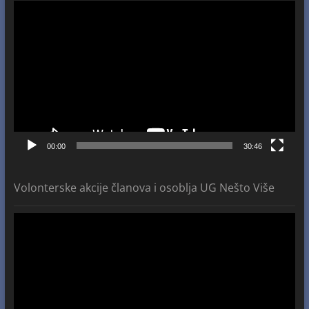
Video
Player
00:00
30:46
Volonterske akcije članova i osoblja UG Nešto Više
Video
Player