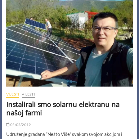
business
for
healthy
environment
in
BiH
VIJESTI
VIJESTI
Instalirali smo solarnu elektranu na
našoj farmi
05/05/2019
Udruženje građana “Nešto Više” svakom svojom akcijom i