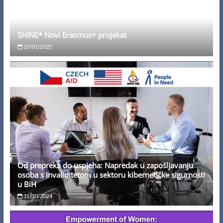
SHINE* Novi Erasmus+ projekat
10/01/2025
Od prepreka do uspjeha: Napredak u zapošljavanju
osoba s invaliditetom u sektoru kibernetičke sigurnosti
u BiH
31/10/2024