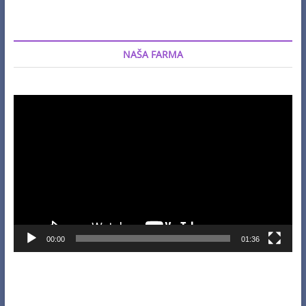
NAŠA FARMA
Video
Player
00:00
01:36