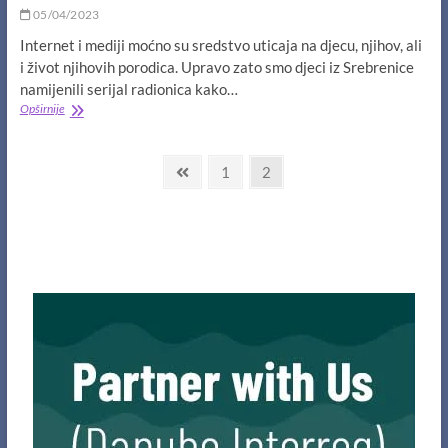
05/04/2023
Internet i mediji moćno su sredstvo uticaja na djecu, njihov, ali
i život njihovih porodica. Upravo zato smo djeci iz Srebrenice
namijenili serijal radionica kako…
Internet
Opširnije
i
mediji
Navigacija
u
Previous
Page
Page
1
2
službi
page
člancima
djece