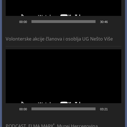
00:00
30:46
Volonterske akcije članova i osoblja UG Nešto Više
Video
Player
00:00
03:21
PODCAST, ELMA MARIĆ, Muzej Hercegovina