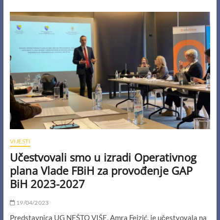
podržan
od
Canada
Fund
for
Local
Initiatives
–
Bosnia
and
Herzegovina
VIJESTI
Učestvovali smo u izradi Operativnog
plana Vlade FBiH za provođenje GAP
BiH 2023-2027
19/04/2023
Predstavnica UG NEŠTO VIŠE, Amra Fejzić, je učestvovala na