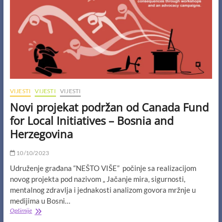
na
Hip
Hop
Radionicama!
VIJESTI
VIJESTI
VIJESTI
Novi projekat podržan od Canada Fund
for Local Initiatives – Bosnia and
Herzegovina
10/10/2023
Udruženje građana “NEŠTO VIŠE” počinje sa realizacijom
novog projekta pod nazivom „ Jačanje mira, sigurnosti,
mentalnog zdravlja i jednakosti analizom govora mržnje u
medijima u Bosni…
Novi
Opširnije
projekat