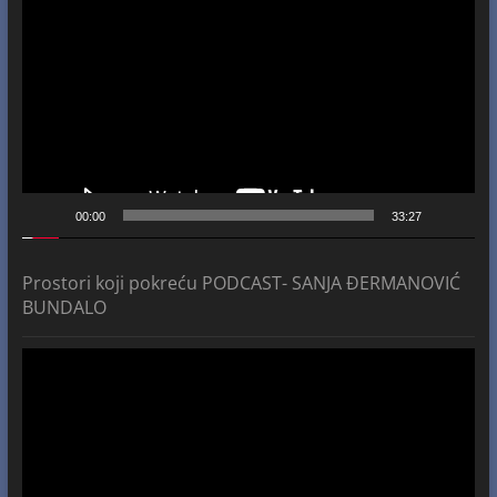
Player
00:00
33:27
Prostori koji pokreću PODCAST- SANJA ĐERMANOVIĆ
BUNDALO
Video
Player