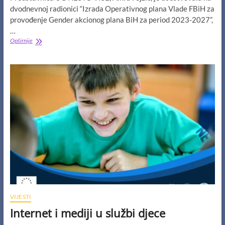
dvodnevnoj radionici “Izrada Operativnog plana Vlade FBiH za
provođenje Gender akcionog plana BiH za period 2023-2027”,
…
Učestvovali
Opširnije
smo
u
izradi
Operativnog
plana
Vlade
FBiH
za
provođenje
GAP
BiH
2023-
2027
VIJESTI
Internet i mediji u službi djece