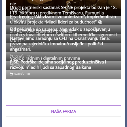
nje
Drugi partnerski sastanak SHINE projekta održan je 18.
25/10/2025
i 19. oktobra u predivnom Temišvaru, Rumunija
Prvi trening “Aktivizam i volunterizam”, implementiran
21/10/2025
u okviru projekta “Mladi lideri za budućnost” 🚀
Od prepreka do uspjeha: Napredak u zapošljavanju
26/05/2025
SHINE* Novi Erasmus+ projekat
osoba s invaliditetom u sektoru kibernetičke sigurnosti
Nastavljamo saradnju sa CFLI na Osnaživanju žena:
10/01/2025
u BiH
pravo na zajedničku imovinu/nasljeđe i politički
31/10/2024
angažman.
22/10/2024
Vodič o radnim i digitalnim pravima
RISE: Podrška idejama socijalnog preduzetništva i
04/08/2023
razvoju mladih ljudi sa zapadnog Balkana
26/08/2020
NAŠA FARMA