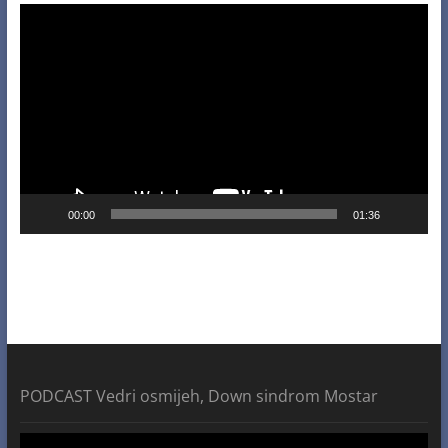
Video
Player
00:00
01:36
PODCAST Vedri osmijeh, Down sindrom Mostar
Video