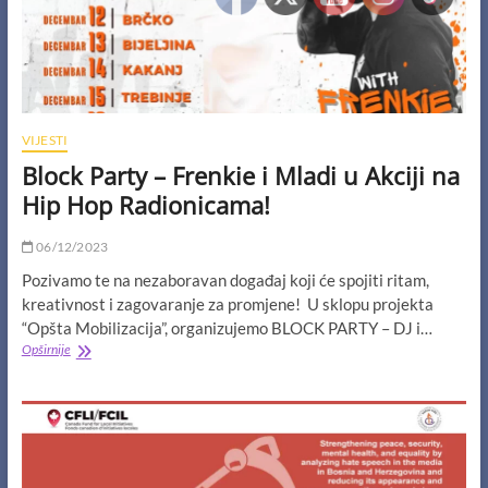
VIJESTI
Block Party – Frenkie i Mladi u Akciji na
Hip Hop Radionicama!
06/12/2023
Pozivamo te na nezaboravan događaj koji će spojiti ritam,
kreativnost i zagovaranje za promjene! U sklopu projekta
“Opšta Mobilizacija”, organizujemo BLOCK PARTY – DJ i…
Block
Opširnije
Party
–
Frenkie
i
Mladi
u
Akciji