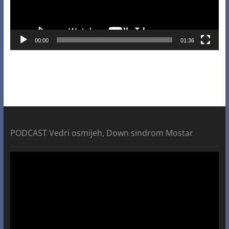
00:00
01:36
PODCAST Vedri osmijeh, Down sindrom Mostar
Video
Player