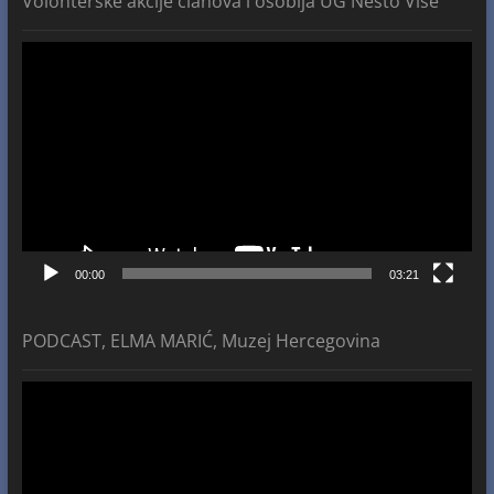
Volonterske akcije članova i osoblja UG Nešto Više
Video
Player
00:00
03:21
PODCAST, ELMA MARIĆ, Muzej Hercegovina
Video
Player