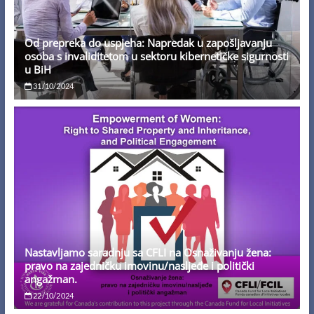
Od prepreka do uspjeha: Napredak u zapošljavanju
osoba s invaliditetom u sektoru kibernetičke sigurnosti
u BiH
31/10/2024
Nastavljamo saradnju sa CFLI na Osnaživanju žena:
pravo na zajedničku imovinu/nasljeđe i politički
angažman.
22/10/2024