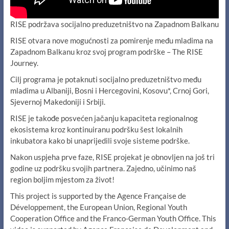
RISE podržava socijalno preduzetništvo na Zapadnom Balkanu
RISE otvara nove mogućnosti za pomirenje među mladima na
Zapadnom Balkanu kroz svoj program podrške – The RISE
Journey.
Cilj programa je potaknuti socijalno preduzetništvo među
mladima u Albaniji, Bosni i Hercegovini, Kosovu*, Crnoj Gori,
Sjevernoj Makedoniji i Srbiji.
RISE je takođe posvećen jačanju kapaciteta regionalnog
ekosistema kroz kontinuiranu podršku šest lokalnih
inkubatora kako bi unaprijedili svoje sisteme podrške.
Nakon uspjeha prve faze, RISE projekat je obnovljen na još tri
godine uz podršku svojih partnera. Zajedno, učinimo naš
region boljim mjestom za život!
This project is supported by the Agence Française de
Développement, the European Union, Regional Youth
Cooperation Office and the Franco-German Youth Office. This