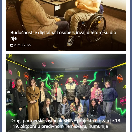
Budućnost je digitalna i osobe s invaliditetom su dio
nje
25/10/2025
Drugi partnerski sastanak SHINE projekta održan je 18.
i 19. oktobra u predivnom Temišvaru, Rumunija