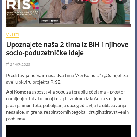
VIJESTI
Upoznajete naša 2 tima iz BiH i njihove
socio-poduzetničke ideje
29/07/2025
Predstavljamo Vam naša dva tima “Api Komora” i „Osmijeh za
sve“ u okviru projekta RISE.
Api Komora
uspostavlja sobu za terapiju pčelama – prostor
namijenjen inhalacionoj terapiji zrakom iz košnica s ciljem
jačanja imuniteta, poboljšanja općeg zdravlja te ublažavanja
nesanice, migrena, respiratornih tegoba i drugih zdravstvenih
problema.