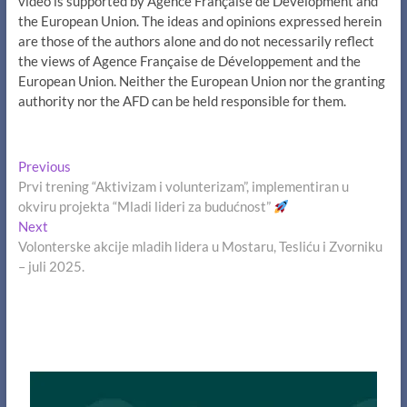
video is supported by Agence Française de Development and
the European Union. The ideas and opinions expressed herein
are those of the authors alone and do not necessarily reflect
the views of Agence Française de Développement and the
European Union. Neither the European Union nor the granting
authority nor the AFD can be held responsible for them.
Navigacija
Previous
Previous
post:
Prvi trening “Aktivizam i volunterizam”, implementiran u
članaka
okviru projekta “Mladi lideri za budućnost”
Next
Next
post:
Volonterske akcije mladih lidera u Mostaru, Tesliću i Zvorniku
– juli 2025.