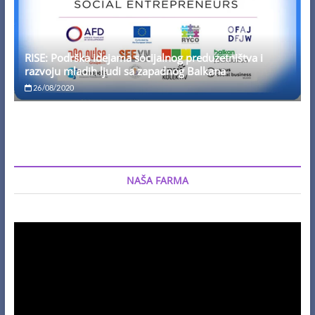
RISE: Podrška idejama socijalnog preduzetništva i
razvoju mladih ljudi sa zapadnog Balkana
26/08/2020
NAŠA FARMA
Video
Player