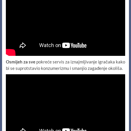
Osmijeh za sve
pokreće servis za iznajmljivanje igračaka kako
bi se suprotstavio konzumerizmu i smanjio zagađenje okoliša.