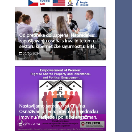
Od prepreka do uspjeha: Napredak u
zapošljavanju osoba s invaliditetom u
sektoru kibernetičke sigurnosti u BiH
31/10/2024
Nastavljamo saradnju sa CFLI na
Osnaživanju žena: pravo na zajedničku
imovinu/nasljeđe i politički angažman.
22/10/2024