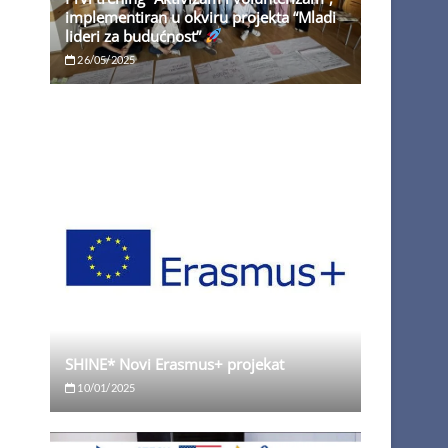
implementiran u okviru projekta “Mladi
lideri za budućnost”
26/05/2025
SHINE* Novi Erasmus+ projekat
10/01/2025