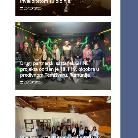
invaliditetom su dio nje
25/10/2025
Drugi partnerski sastanak SHINE
projekta održan je 18. i 19. oktobra u
predivnom Temišvaru, Rumunija
21/10/2025
Prvi trening “Aktivizam i volunterizam”,