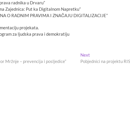
 prava radnika u Drvaru”
na Zajednica: Put ka Digitalnom Napretku”
 ŽENA O RADNIM PRAVIMA I ZNAČAJU DIGITALIZACIJE”
mentaciju projekata.
rogram za ljudska prava i demokratiju
Next
Next
post:
r Mržnje – prevencija i posljedice”
Pobjednici na projektu RI