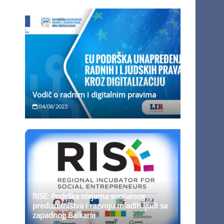
Vodič o radnim i digitalnim pravima
04/08/2023
RISE: Podrška idejama socijalnog
preduzetništva i razvoju mladih ljudi sa
zapadnog Balkana