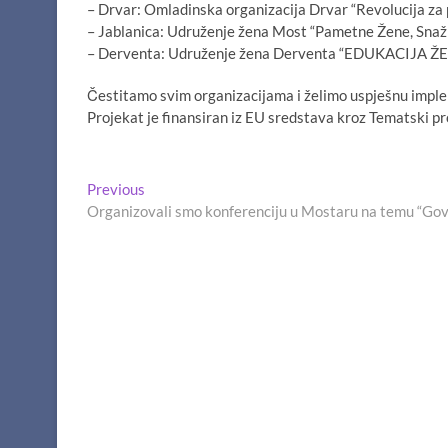
– Drvar: Omladinska organizacija Drvar “Revolucija za
– Jablanica: Udruženje žena Most “Pametne Žene, Snaž
– Derventa: Udruženje žena Derventa “EDUKACIJA
Čestitamo svim organizacijama i želimo uspješnu imple
Projekat je finansiran iz EU sredstava kroz Tematski p
Navigacija
Previous
Previous
post:
Organizovali smo konferenciju u Mostaru na temu “Govo
članaka