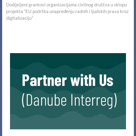
post:
Dodijeljeni grantovi organizacijama civilnog društva u sklopu
projekta “EU podrška unapređenju radnih i ljudskih prava kroz
digitalizaciju”