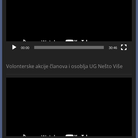
00:00
30:46
Volonterske akcije članova i osoblja UG Nešto Više
Video
Player