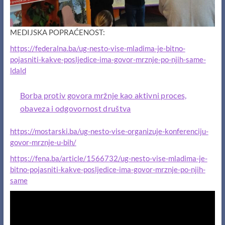
MEDIJSKA POPRAĆENOST:
https://federalna.ba/ug-nesto-vise-mladima-je-bitno-
pojasniti-kakve-posljedice-ima-govor-mrznje-po-njih-same-
ldald
Borba protiv govora mržnje kao aktivni proces,
obaveza i odgovornost društva
https://mostarski.ba/ug-nesto-vise-organizuje-konferenciju-
govor-mrznje-u-bih/
https://fena.ba/article/1566732/ug-nesto-vise-mladima-je-
bitno-pojasniti-kakve-posljedice-ima-govor-mrznje-po-njih-
same