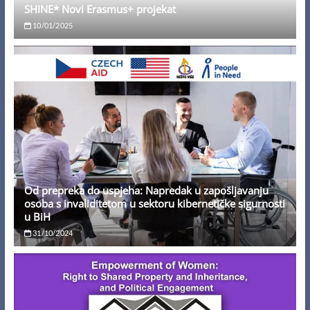
SHINE* Novi Erasmus+ projekat
10/01/2025
Od prepreka do uspjeha: Napredak u zapošljavanju
osoba s invaliditetom u sektoru kibernetičke sigurnosti
u BiH
31/10/2024