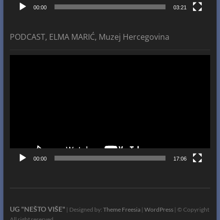
00:00
03:21
PODCAST, ELMA MARIĆ, Muzej Hercegovina
Video
Player
00:00
17:06
UG "NEŠTO VIŠE"
| Designed by:
Theme Freesia
|
WordPress
| © Copyright
All right reserved