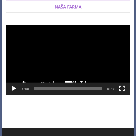
NAŠA FARMA
Video
Player
00:00
01:36