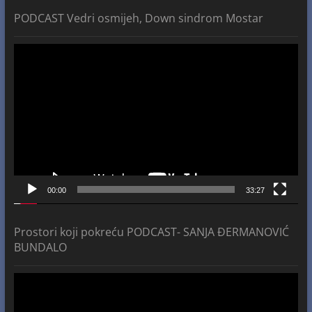
PODCAST Vedri osmijeh, Down sindrom Mostar
Video
Player
00:00
33:27
Prostori koji pokreću PODCAST- SANJA ĐERMANOVIĆ
BUNDALO
Video
Player