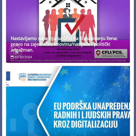
Nastavljamo saradnju sa CFLI na Osnaživanju žena:
pravo na zajedničku imovinu/nasljeđe i politički
angažman.
22/10/2024