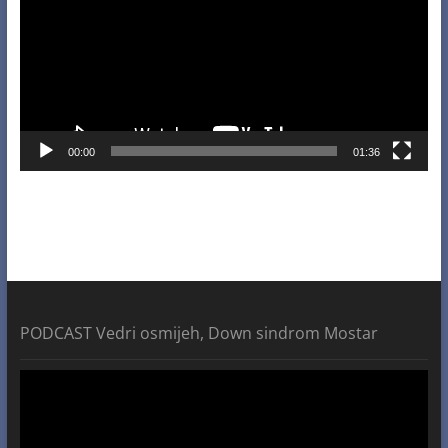
00:00
01:36
PODCAST Vedri osmijeh, Down sindrom Mostar
Video
Player