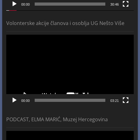
00:00
30:46
Volonterske akcije članova i osoblja UG Nešto Više
Video
Player
00:00
03:21
PODCAST, ELMA MARIĆ, Muzej Hercegovina
Video