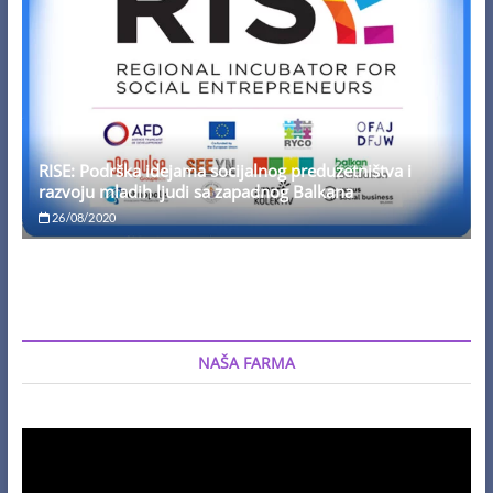
RISE: Podrška idejama socijalnog preduzetništva i
razvoju mladih ljudi sa zapadnog Balkana
26/08/2020
NAŠA FARMA
Video
Player