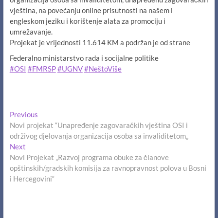
vještina, na povećanju online prisutnosti na našem i
engleskom jeziku i korištenje alata za promociju i
umrežavanje.
Projekat je vrijednosti 11.614 KM a podržan je od strane
Federalno ministarstvo rada i socijalne politike
#OSI
#FMRSP
#UGNV
#NeštoViše
Navigacija
Previous
Previous
post:
Novi projekat “Unapređenje zagovaračkih vještina OSI i
članaka
održivog djelovanja organizacija osoba sa invaliditetom„
Next
Next
post:
Novi Projekat „Razvoj programa obuke za članove
opštinskih/gradskih komisija za ravnopravnost polova u Bosni
i Hercegovini“