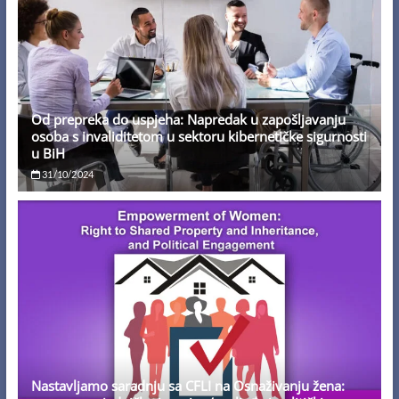
Od prepreka do uspjeha: Napredak u zapošljavanju
osoba s invaliditetom u sektoru kibernetičke sigurnosti
u BiH
31/10/2024
Nastavljamo saradnju sa CFLI na Osnaživanju žena: