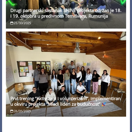
Drugi partnerski sastanak SHINE projekta održan je 18.
i 19. oktobra u predivnom Temišvaru, Rumunija
21/10/2025
Prvi trening “Aktivizam i volunterizam”, implementiran
u okviru projekta “Mladi lideri za budućnost”
26/05/2025