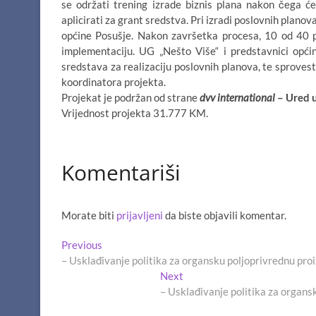
se održati trening izrade biznis plana nakon čega će
aplicirati za grant sredstva. Pri izradi poslovnih plano
općine Posušje. Nakon završetka procesa, 10 od 40 po
implementaciju. UG „Nešto Više“ i predstavnici općin
sredstava za realizaciju poslovnih planova, te sprovest
koordinatora projekta.
Projekat je podržan od strane
dvv international
– Ured u
Vrijednost projekta 31.777 KM.
Komentariši
Morate biti
prijavljeni
da biste objavili komentar.
Navigacija
Previous
Previous
post:
– Usklađivanje politika za organsku poljoprivrednu pro
članaka
Next
Next
post:
– Usklađivanje politika za organs