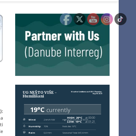
):
sa
ti
će