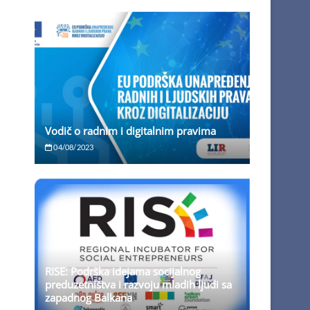
Vodič o radnim i digitalnim pravima
04/08/2023
RISE: Podrška idejama socijalnog
preduzetništva i razvoju mladih ljudi sa
zapadnog Balkana