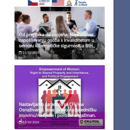
Od prepreka do uspjeha: Napredak u
zapošljavanju osoba s invaliditetom u
sektoru kibernetičke sigurnosti u BiH
31/10/2024
Nastavljamo saradnju sa CFLI na
Osnaživanju žena: pravo na zajedničku
imovinu/nasljeđe i politički angažman.
22/10/2024