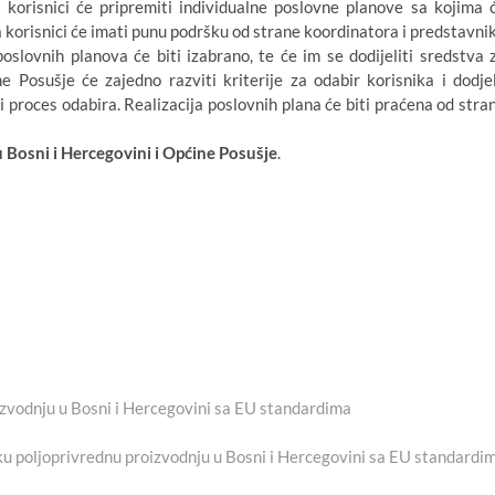
 korisnici će pripremiti individualne poslovne planove sa kojima 
va korisnici će imati punu podršku od strane koordinatora i predstavni
slovnih planova će biti izabrano, te će im se dodijeliti sredstva 
e Posušje će zajedno razviti kriterije za odabir korisnika i dodje
i proces odabira. Realizacija poslovnih plana će biti praćena od stra
 Bosni i Hercegovini i Općine Posušje
.
izvodnju u Bosni i Hercegovini sa EU standardima
ku poljoprivrednu proizvodnju u Bosni i Hercegovini sa EU standardi