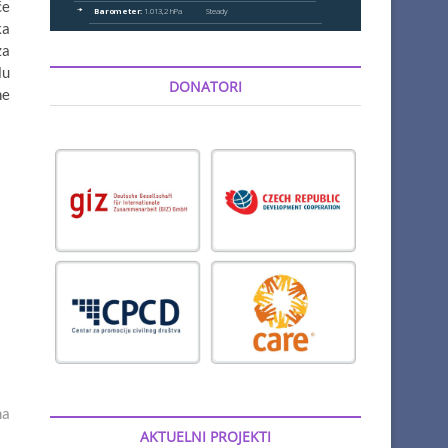
će
ka
za
lu
DONATORI
ne
ma
AKTUELNI PROJEKTI