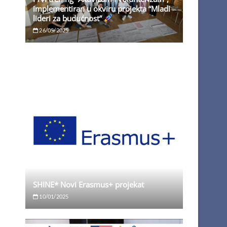
implementiran u okviru projekta “Mladi
lideri za budućnost”
26/05/2025
SHINE* Novi Erasmus+ projekat
10/01/2025