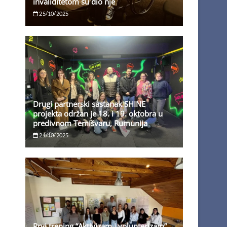
invaliditetom su dio nje
25/10/2025
Drugi partnerski sastanak SHINE
projekta održan je 18. i 19. oktobra u
predivnom Temišvaru, Rumunija
21/10/2025
Prvi trening “Aktivizam i volunterizam”,