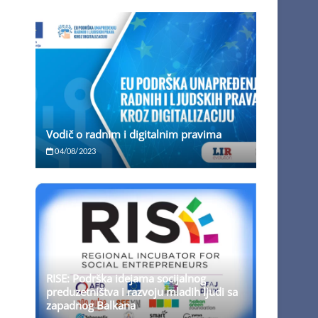
Vodič o radnim i digitalnim pravima
04/08/2023
RISE: Podrška idejama socijalnog
preduzetništva i razvoju mladih ljudi sa
zapadnog Balkana