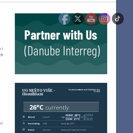
u i
ER
al