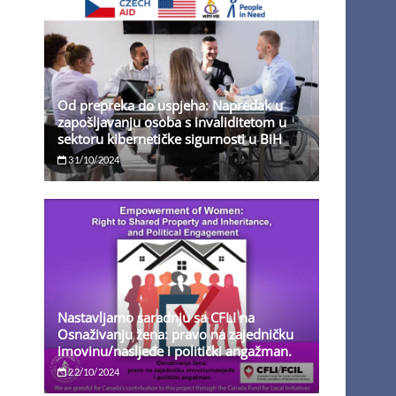
Od prepreka do uspjeha: Napredak u
zapošljavanju osoba s invaliditetom u
sektoru kibernetičke sigurnosti u BiH
31/10/2024
Nastavljamo saradnju sa CFLI na
Osnaživanju žena: pravo na zajedničku
imovinu/nasljeđe i politički angažman.
22/10/2024