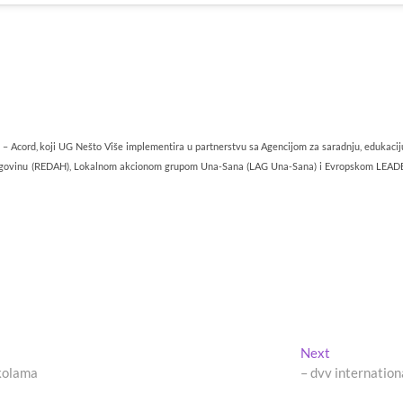
 – Acord, koji UG Nešto Više implementira u partnerstvu sa Agencijom za saradnju, edukacij
rcegovinu (REDAH), Lokalnom akcionom grupom Una-Sana (LAG Una-Sana) i Evropskom LEAD
Next
Next
post:
školama
– dvv internation