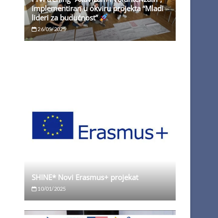
implementiran u okviru projekta “Mladi
lideri za budućnost”
26/05/2025
SHINE* Novi Erasmus+ projekat
10/01/2025