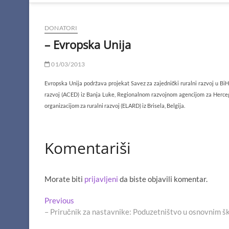
DONATORI
– Evropska Unija
01/03/2013
Evropska Unija podržava projekat Savez za zajednički ruralni razvoj u BiH
razvoj (ACED) iz Banja Luke, Regionalnom razvojnom agencijom za He
organizacijom za ruralni razvoj (ELARD) iz Brisela, Belgija.
Komentariši
Morate biti
prijavljeni
da biste objavili komentar.
Navigacija
Previous
Previous
post:
– Priručnik za nastavnike: Poduzetništvo u osnovnim 
članaka