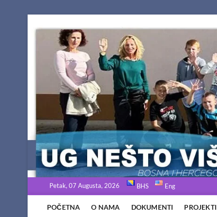
Skip
to
content
Petak, 07 Augusta, 2026
BHS
Eng
POČETNA
O NAMA
DOKUMENTI
PROJEKTI