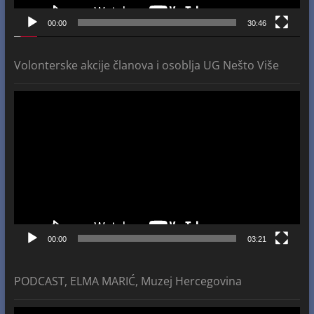
00:00
30:46
Volonterske akcije članova i osoblja UG Nešto Više
Video
Player
00:00
03:21
PODCAST, ELMA MARIĆ, Muzej Hercegovina
Video