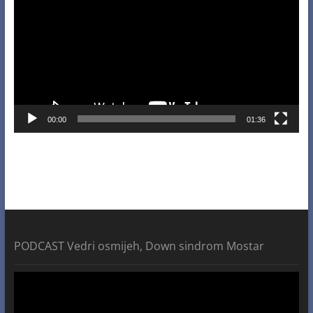
00:00
01:36
PODCAST Vedri osmijeh, Down sindrom Mostar
Video
Player