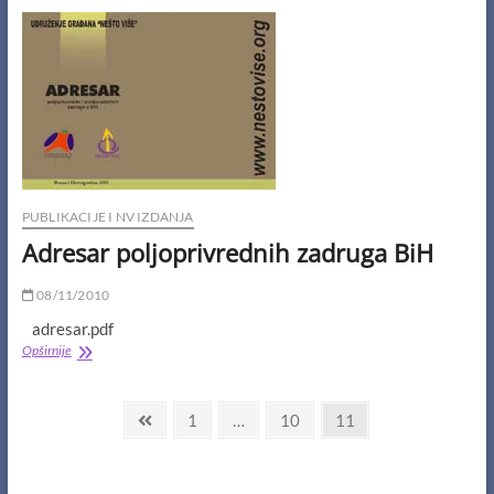
poljoprivredu
PUBLIKACIJE I NV IZDANJA
Adresar poljoprivrednih zadruga BiH
08/11/2010
adresar.pdf
Adresar
Opširnije
poljoprivrednih
zadruga
Navigacija
BiH
Previous
Page
Page
Page
1
…
10
11
page
člancima