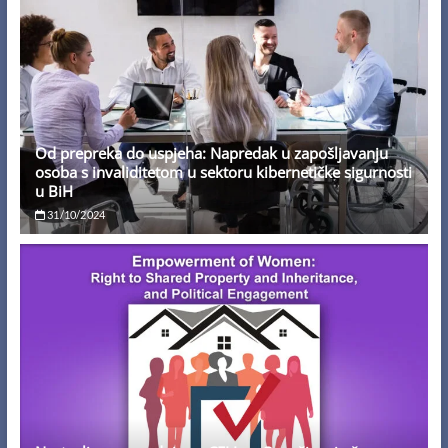
Od prepreka do uspjeha: Napredak u zapošljavanju
osoba s invaliditetom u sektoru kibernetičke sigurnosti
u BiH
31/10/2024