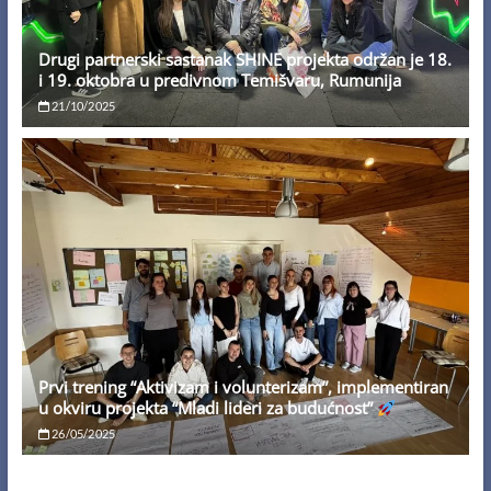
Drugi partnerski sastanak SHINE projekta održan je 18.
i 19. oktobra u predivnom Temišvaru, Rumunija
21/10/2025
Prvi trening “Aktivizam i volunterizam”, implementiran
u okviru projekta “Mladi lideri za budućnost”
26/05/2025