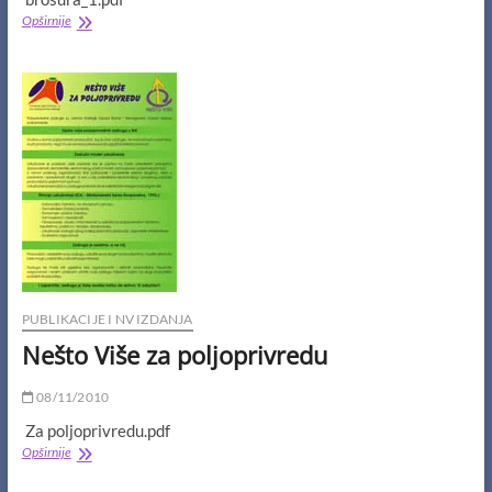
Brošura
Opširnije
NV
Agro
Programa
PUBLIKACIJE I NV IZDANJA
Nešto Više za poljoprivredu
08/11/2010
Za poljoprivredu.pdf
Nešto
Opširnije
Više
za