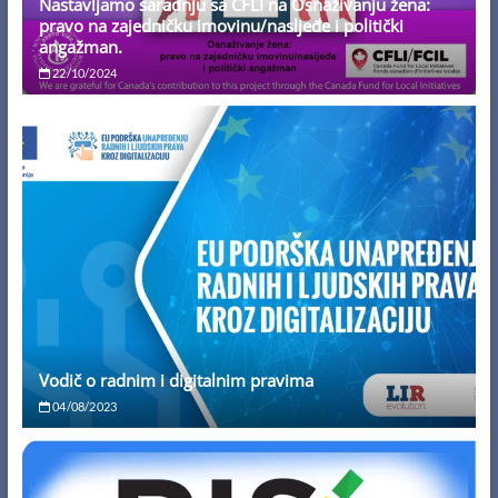
Nastavljamo saradnju sa CFLI na Osnaživanju žena:
pravo na zajedničku imovinu/nasljeđe i politički
angažman.
22/10/2024
Vodič o radnim i digitalnim pravima
04/08/2023