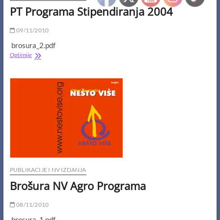
PT Programa Stipendiranja 2004
09/11/2010
brosura_2.pdf
PT
Opširnije
Programa
Stipendiranja
2004
PUBLIKACIJE I NV IZDANJA
Brošura NV Agro Programa
08/11/2010
brosura_1.pdf