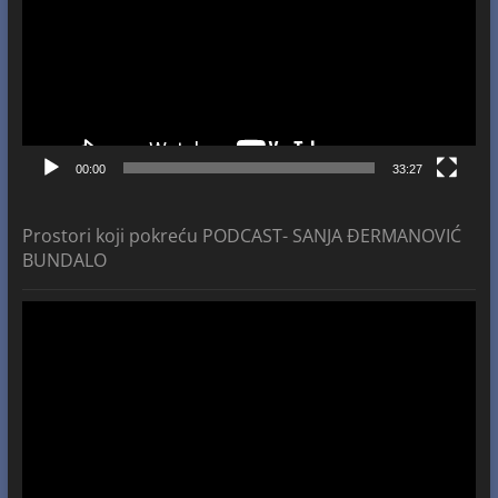
00:00
33:27
Prostori koji pokreću PODCAST- SANJA ĐERMANOVIĆ
BUNDALO
Video
Player