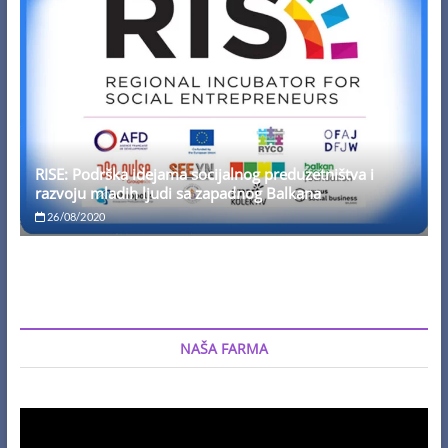
RISE: Podrška idejama socijalnog preduzetništva i
razvoju mladih ljudi sa zapadnog Balkana
26/08/2020
NAŠA FARMA
Video
Player