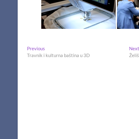
Navigacija
Previous
Previous
Nex
post:
Travnik i kulturna baština u 3D
Želiš
članaka