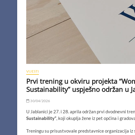
VIJESTI
Prvi trening u okviru projekta “Wo
Sustainability” uspješno održan u J
30/04/2026
U Jablanici je 27. i 28. aprila održan prvi dvodnevni tre
Sustainability”
, koji okuplja žene iz pet općina i grado
Treningu su prisustvovale predstavnice organizacija iz 