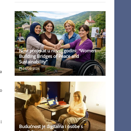
a
Novi projekat u novoj godini: “Women
Building Bridges of Peace and
Sustainability”
06/01/2026
za
zo
i
Budućnost je digitalna i osobe s