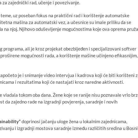
za zajednički rad, učenje i povezivanje.
e teme, uz poseban fokus na praktični rad i korištenje automatske
itetna mašina za automatski vez, a učesnice su imale priliku da se
a na njoj. Njihovo oduševljenje mogućnostima koje ova oprema pruž
programa, ali je kroz projekat obezbijeđen i specijalizovani softver
 proširene mogućnosti rada, a korištenje mašine učinjeno efikasnijim,
početo je i snimanje video intervjua i kadrova koji će biti korišteni 
icama i rezultatima koji će nastajati kroz naredne aktivnosti.
e vladala tokom oba dana. Žene koje se ranije nisu poznavale vrlo br
st da zajedno rade na izgradnji povjerenja, saradnje i novih
inability”
doprinosi jačanju uloge žena u lokalnim zajednicama,
ju i izgradnji mostova saradnje između različitih sredina u Bosni 