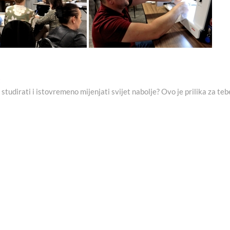
Next
t
post:
 studirati i istovremeno mijenjati svijet nabolje? Ovo je prilika za teb