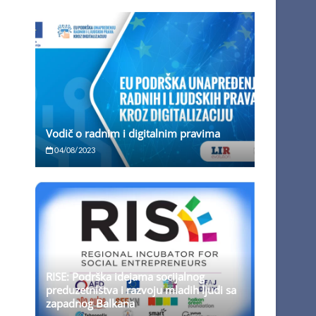
Vodič o radnim i digitalnim pravima
04/08/2023
RISE: Podrška idejama socijalnog
preduzetništva i razvoju mladih ljudi sa
zapadnog Balkana