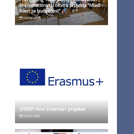
implementiran u okviru projekta “Mladi
lideri za budućnost”
26/05/2025
SHINE* Novi Erasmus+ projekat
10/01/2025