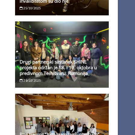
invaliditetom su dio nje
25/10/2025
Drugi partnerski sastanak SHINE
projekta održan je 18. i 19. oktobra u
predivnom Temišvaru, Rumunija
21/10/2025
Prvi trening “Aktivizam i volunterizam”,