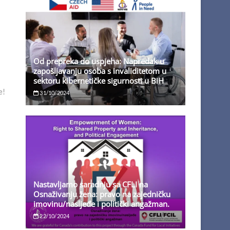
Od prepreka do uspjeha: Napredak u
zapošljavanju osoba s invaliditetom u
sektoru kibernetičke sigurnosti u BiH
e!
31/10/2024
Nastavljamo saradnju sa CFLI na
Osnaživanju žena: pravo na zajedničku
imovinu/nasljeđe i politički angažman.
22/10/2024