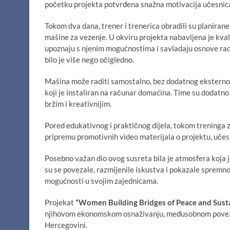
početku projekta potvrđena snažna motivacija učesnica 
Tokom dva dana, trener i trenerica obradili su planiran
mašine za vezenje. U okviru projekta nabavljena je kval
upoznaju s njenim mogućnostima i savladaju osnove rad
bilo je više nego očigledno.
Mašina može raditi samostalno, bez dodatnog eksternog 
koji je instaliran na računar domaćina. Time su dodatno
bržim i kreativnijim.
Pored edukativnog i praktičnog dijela, tokom treninga za
pripremu promotivnih video materijala o projektu, učesn
Posebno važan dio ovog susreta bila je atmosfera koja j
su se povezale, razmijenile iskustva i pokazale spremno
mogućnosti u svojim zajednicama.
Projekat
“Women Building Bridges of Peace and Susta
njihovom ekonomskom osnaživanju, međusobnom povezivan
Hercegovini.