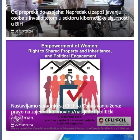
Od prepreka do uspjeha: Napredak u zapošljavanju
osoba s invaliditetom u sektoru kibernetičke sigurnosti
u BiH
31/10/2024
Nastavljamo saradnju sa CFLI na Osnaživanju žena:
pravo na zajedničku imovinu/nasljeđe i politički
angažman.
22/10/2024