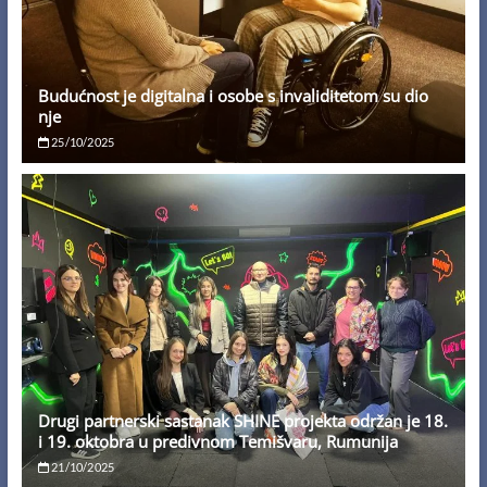
Budućnost je digitalna i osobe s invaliditetom su dio
nje
25/10/2025
Drugi partnerski sastanak SHINE projekta održan je 18.
i 19. oktobra u predivnom Temišvaru, Rumunija
21/10/2025