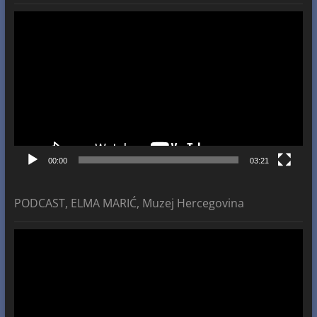
Video
Player
00:00
03:21
PODCAST, ELMA MARIĆ, Muzej Hercegovina
Video
Player