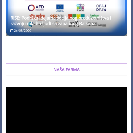
RISE: Podrška idejama socijalnog preduzetništva i
razvoju mladih ljudi sa zapadnog Balkana
26/08/2020
NAŠA FARMA
Video
Player