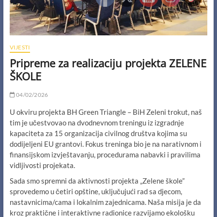
VIJESTI
Pripreme za realizaciju projekta ZELENE
ŠKOLE
04/02/2026
U okviru projekta BH Green Triangle – BiH Zeleni trokut, naš
tim je učestvovao na dvodnevnom treningu iz izgradnje
kapaciteta za 15 organizacija civilnog društva kojima su
dodijeljeni EU grantovi. Fokus treninga bio je na narativnom i
finansijskom izvještavanju, procedurama nabavki i pravilima
vidljivosti projekata.
Sada smo spremni da aktivnosti projekta „Zelene škole”
sprovedemo u četiri opštine, uključujući rad sa djecom,
nastavnicima/cama i lokalnim zajednicama. Naša misija je da
kroz praktične i interaktivne radionice razvijamo ekološku