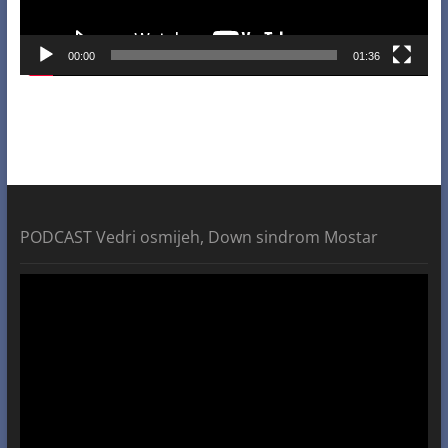
00:00
01:36
PODCAST Vedri osmijeh, Down sindrom Mostar
Video
Player