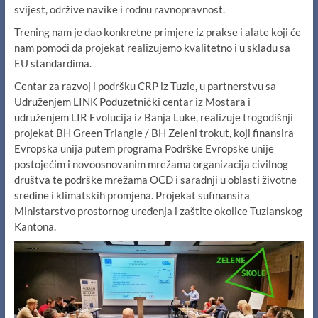
svijest, održive navike i rodnu ravnopravnost.
Trening nam je dao konkretne primjere iz prakse i alate koji će
nam pomoći da projekat realizujemo kvalitetno i u skladu sa
EU standardima.
Centar za razvoj i podršku CRP iz Tuzle, u partnerstvu sa
Udruženjem LINK Poduzetnički centar iz Mostara i
udruženjem LIR Evolucija iz Banja Luke, realizuje trogodišnji
projekat BH Green Triangle / BH Zeleni trokut, koji finansira
Evropska unija putem programa Podrške Evropske unije
postojećim i novoosnovanim mrežama organizacija civilnog
društva te podrške mrežama OCD i saradnji u oblasti životne
sredine i klimatskih promjena. Projekat sufinansira
Ministarstvo prostornog uređenja i zaštite okolice Tuzlanskog
Kantona.