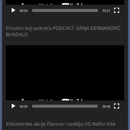
00:00
33:27
Prostori koji pokreću PODCAST- SANJA ĐERMANOVIĆ
BUNDALO
Video
Player
00:00
30:46
Volonterske akcije članova i osoblja UG Nešto Više