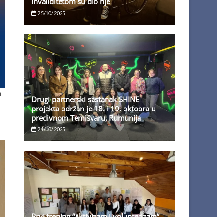
invaliditetom su dio nje
25/10/2025
m
Drugi partnerski sastanak SHINE
projekta održan je 18. i 19. oktobra u
predivnom Temišvaru, Rumunija
21/10/2025
Prvi trening “Aktivizam i volunterizam”,