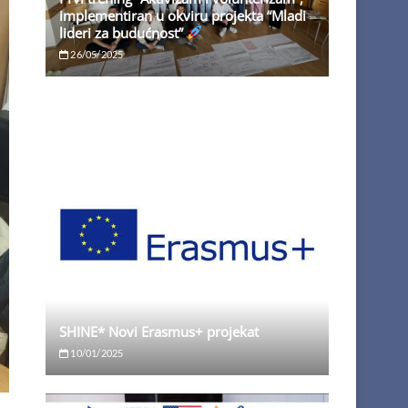
implementiran u okviru projekta “Mladi
lideri za budućnost”
26/05/2025
SHINE* Novi Erasmus+ projekat
10/01/2025