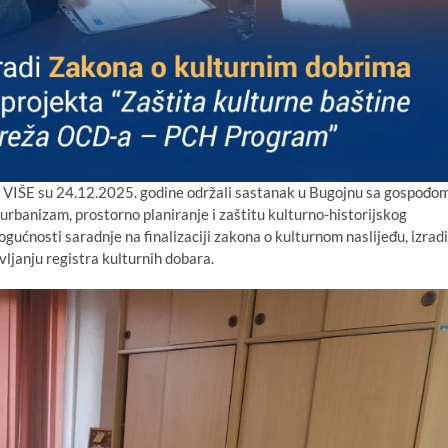
 VIŠE su 24.12.2025. godine održali sastanak u Bugojnu sa gospođo
banizam, prostorno planiranje i zaštitu kulturno-historijskog
ćnosti saradnje na finalizaciji zakona o kulturnom naslijeđu, izradi
vljanju registra kulturnih dobara.