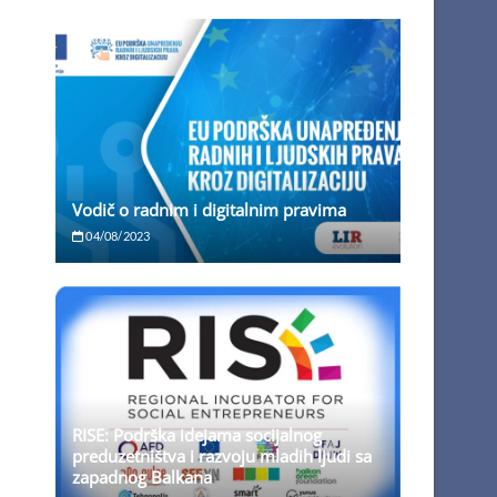
Vodič o radnim i digitalnim pravima
04/08/2023
RISE: Podrška idejama socijalnog
preduzetništva i razvoju mladih ljudi sa
zapadnog Balkana