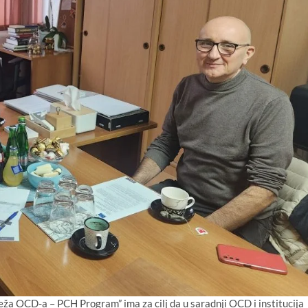
eža OCD-a – PCH Program” ima za cilj da u saradnji OCD i institucija