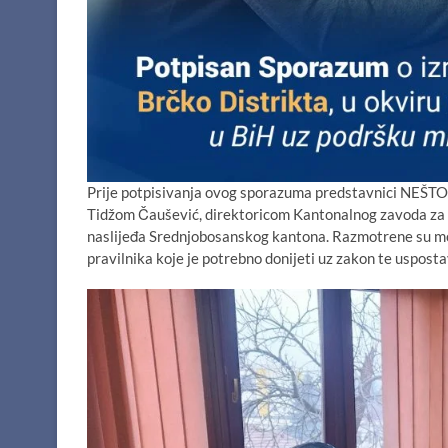
Prije potpisivanja ovog sporazuma predstavnici NEŠTO
Tidžom Čaušević, direktoricom Kantonalnog zavoda za ur
naslijeđa Srednjobosanskog kantona. Razmotrene su mogu
pravilnika koje je potrebno donijeti uz zakon te usposta