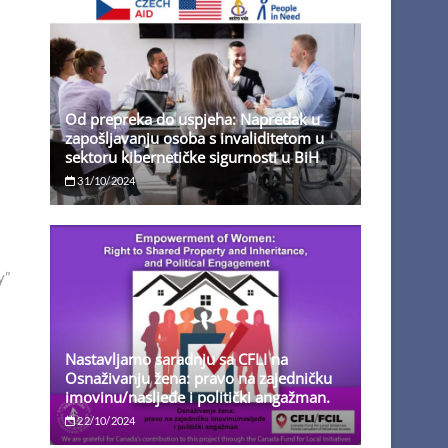
Od prepreka do uspjeha: Napredak u
zapošljavanju osoba s invaliditetom u
sektoru kibernetičke sigurnosti u BiH
31/10/2024
y”
Nastavljamo saradnju sa CFLI na
Osnaživanju žena: pravo na zajedničku
imovinu/nasljeđe i politički angažman.
22/10/2024