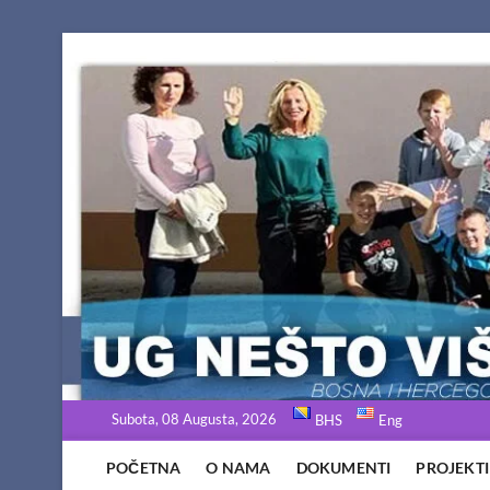
Skip
to
content
Subota, 08 Augusta, 2026
BHS
Eng
POČETNA
O NAMA
DOKUMENTI
PROJEKTI