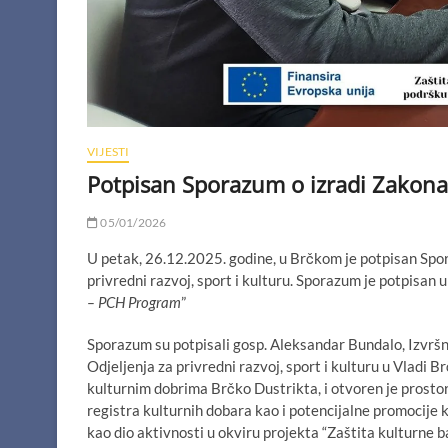
VIJESTI
Potpisan Sporazum o izradi Zakona
05/01/2026
U petak, 26.12.2025. godine, u Brčkom je potpisan Spo
privredni razvoj, sport i kulturu. Sporazum je potpisan u
– PCH Program
”
Sporazum su potpisali gosp. Aleksandar Bundalo, Izvršn
Odjeljenja za privredni razvoj, sport i kulturu u Vladi 
kulturnim dobrima Brčko Dustrikta, i otvoren je prostor
registra kulturnih dobara kao i potencijalne promocije 
kao dio aktivnosti u okviru projekta “Zaštita kulturne