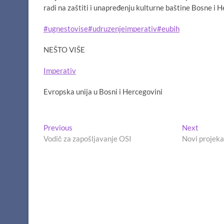
radi na zaštiti i unapređenju kulturne baštine Bosne i 
#ugnestovise
#udruzenjeimperativ
#eubih
NEŠTO VIŠE
Imperativ
Evropska unija u Bosni i Hercegovini
Navigacija
Previous
Next
Previous
Next
post:
post:
Vodič za zapošljavanje OSI
Novi projeka
članaka