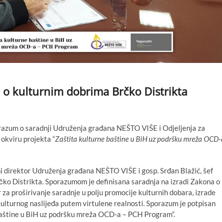
 o kulturnim dobrima Brčko Distrikta
razum o saradnji Udruženja građana NEŠTO VIŠE i Odjeljenja za
 okviru projekta “
Zaštita kulturne baštine u BiH uz podršku mreža OCD-
i direktor Udruženja građana NEŠTO VIŠE i gosp. Srđan Blažić, šef
Brčko Distrikta. Sporazumom je definisana saradnja na izradi Zakona o
 za proširivanje saradnje u polju promocije kulturnih dobara, izrade
kulturnog naslijeđa putem virtulene realnosti. Sporazum je potpisan
 baštine u BiH uz podršku mreža OCD-a – PCH Program”.