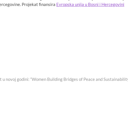
Hercegovine. Projekat finansira
Evropska unija u Bosni i Hercegovini
t u novoj godini: “Women Building Bridges of Peace and Sustainabilit