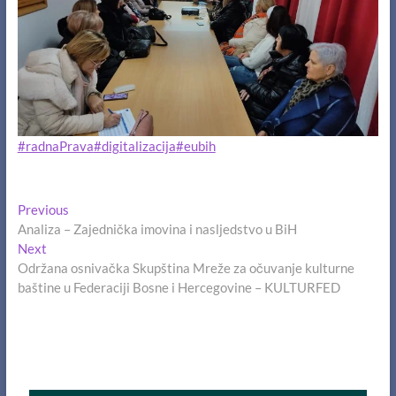
#radnaPrava
#digitalizacija
#eubih
Navigacija
Previous
Previous
post:
Analiza – Zajednička imovina i nasljedstvo u BiH
članaka
Next
Next
post:
Održana osnivačka Skupština Mreže za očuvanje kulturne
baštine u Federaciji Bosne i Hercegovine – KULTURFED