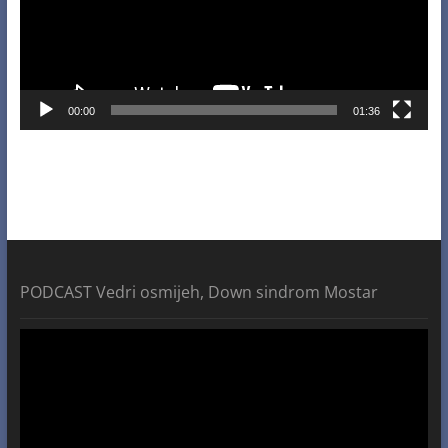
00:00
01:36
PODCAST Vedri osmijeh, Down sindrom Mostar
Video
Player