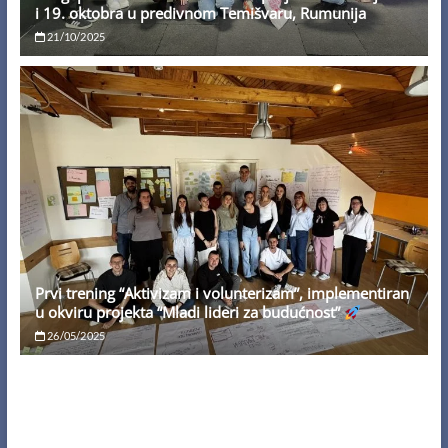
i 19. oktobra u predivnom Temišvaru, Rumunija
21/10/2025
Prvi trening “Aktivizam i volunterizam”, implementiran
u okviru projekta “Mladi lideri za budućnost”
26/05/2025