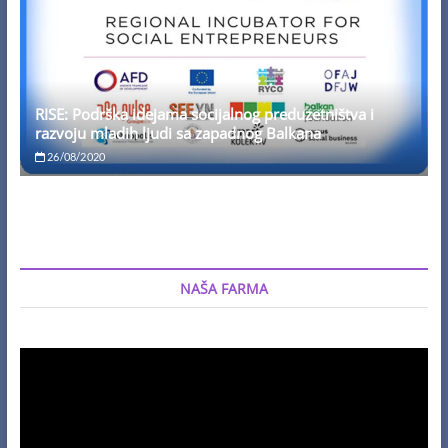
RISE: Podrška idejama socijalnog preduzetništva i
razvoju mladih ljudi sa zapadnog Balkana
26/08/2020
NAŠA FARMA
Video
Player