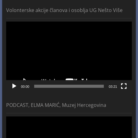
Volonterske akcije članova i osoblja UG Nešto Više
Video
Player
00:00
03:21
PODCAST, ELMA MARIĆ, Muzej Hercegovina
Video
Player