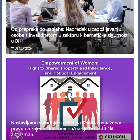
Od prepreka do uspjeha: Napredak u zapošljavanju
osoba s invaliditetom u sektoru kibernetičke sigurnosti
u BiH
31/10/2024
Nastavljamo saradnju sa CFLI na Osnaživanju žena:
pravo na zajedničku imovinu/nasljeđe i politički
angažman.