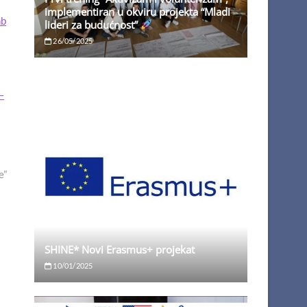
implementiran u okviru projekta “Mladi
nb
lideri za budućnost”
26/05/2025
–
e”
SHINE* Novi Erasmus+ projekat
10/01/2025