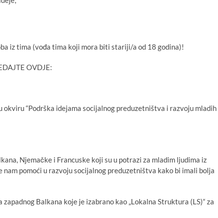
ideje;
iz tima (vođa tima koji mora biti stariji/a od 18 godina)!
EDAJTE OVDJE:
u okviru “Podrška idejama socijalnog preduzetništva i razvoju mladih
ana, Njemačke i Francuske koji su u potrazi za mladim ljudima iz
 će nam pomoći u razvoju socijalnog preduzetništva kako bi imali bolja
a zapadnog Balkana koje je izabrano kao „Lokalna Struktura (LS)“ za