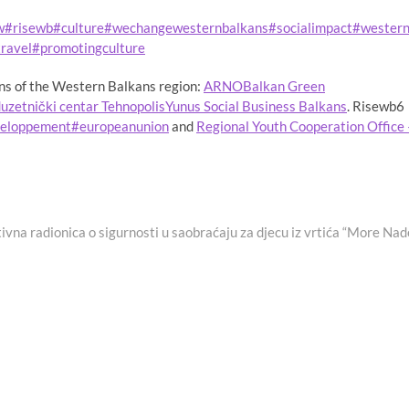
w
#risewb
#culture
#wechangewesternbalkans
#socialimpact
#wester
ravel
#promotingculture
ons of the Western Balkans region:
ARNO
Balkan Green
uzetnički centar Tehnopolis
Yunus Social Business Balkans
. Risewb6
veloppement
#europeanunion
and
Regional Youth Cooperation Office 
ext
ost:
ivna radionica o sigurnosti u saobraćaju za djecu iz vrtića “More Nad