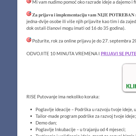
Mi vam nudimo pomoć oko razrade ideje a dajemo i fina
𝐙𝐚 𝐩𝐫𝐢𝐣𝐚𝐯𝐮 𝐢 𝐢𝐦𝐩𝐥𝐞𝐦𝐞𝐧𝐭𝐚𝐜𝐢𝐣𝐮 𝐯𝐚𝐦 𝐍𝐈𝐉𝐄 𝐏𝐎𝐓𝐑𝐄𝐁𝐀𝐍 𝐧𝐚
jedna-dvije osobe ili više njih prijavite kao tim i da z
dok ostali članovi mogu imati od 16 do 35 godina).
Požurite, rok za online prijavu je do 27. septembra 2
ODVOJITE 10 MINUTA VREMENA I
PRIJAVI SE PU
RISE Putovanje ima nekoliko koraka:
Poglavlje ideacije – Podrška u razvoju tvoje ideje, 
Tailor-made program podrške za razvoj tvoje ideje;
Demo dan;
Poglavlje Inkubacije – u trajanju od 4 mjeseci;