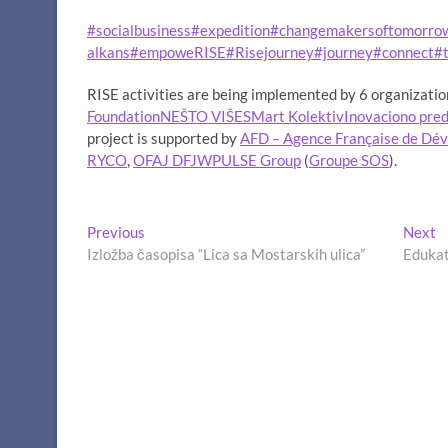
#socialbusiness
#expedition
#changemakersoftomorro
alkans
#empoweRISE
#Risejourney
#journey
#connect
#t
RISE activities are being implemented by 6 organizati
Foundation
NEŠTO VIŠE
SMart Kolektiv
Inovaciono pred
project is supported by
AFD – Agence Française de Dé
RYCO
,
OFAJ DFJW
PULSE Group
(
Groupe SOS
).
Navigacija
Previous
N
Previous
Next
post:
p
Izložba časopisa “Lica sa Mostarskih ulica”
Edukat
članaka