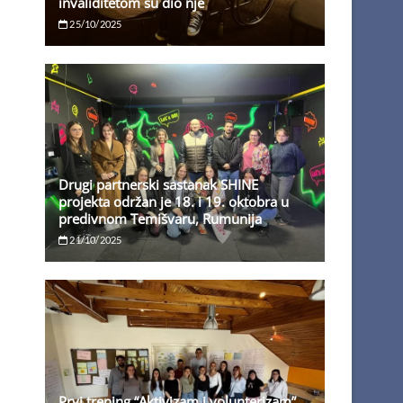
invaliditetom su dio nje
25/10/2025
Drugi partnerski sastanak SHINE
projekta održan je 18. i 19. oktobra u
predivnom Temišvaru, Rumunija
21/10/2025
Prvi trening “Aktivizam i volunterizam”,