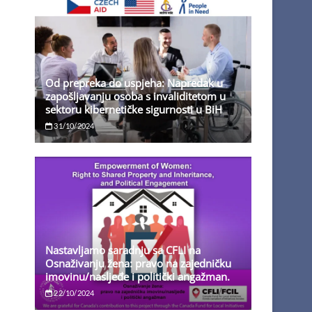
Od prepreka do uspjeha: Napredak u
zapošljavanju osoba s invaliditetom u
sektoru kibernetičke sigurnosti u BiH
31/10/2024
Nastavljamo saradnju sa CFLI na
Osnaživanju žena: pravo na zajedničku
imovinu/nasljeđe i politički angažman.
22/10/2024