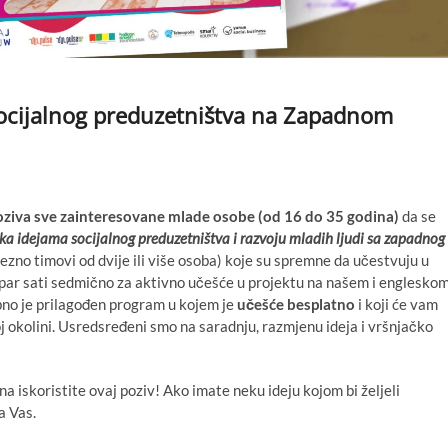
socijalnog preduzetništva na Zapadnom
oziva sve zainteresovane mlade osobe (od 16 do 35 godina)
da se
ka idejama socijalnog preduzetništva i razvoju mladih ljudi sa zapadnog
zno timovi od dvije ili više osoba) koje su spremne da učestvuju u
i par sati sedmično za aktivno učešće u projektu na našem i englesko
no je prilagođen program u kojem je
učešće besplatno
i koji će vam
j okolini. Usredsređeni smo na saradnju, razmjenu ideja i vršnjačko
godina iskoristite ovaj poziv! Ako imate neku ideju kojom bi željeli
a Vas.