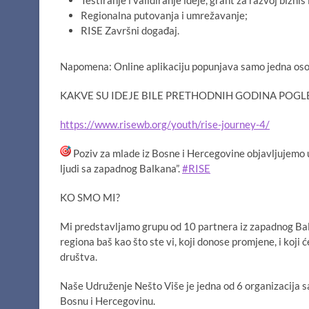
Testiranje i validiranje ideje, grant za razvoj biznis 
Regionalna putovanja i umrežavanje;
RISE Završni događaj.
Napomena: Online aplikaciju popunjava samo jedna osoba 
KAKVE SU IDEJE BILE PRETHODNIH GODINA POGL
https://www.risewb.org/youth/rise-journey-4/
Poziv za mlade iz Bosne i Hercegovine objavljujemo 
ljudi sa zapadnog Balkana”.
#RISE
KO SMO MI?
Mi predstavljamo grupu od 10 partnera iz zapadnog Balk
regiona baš kao što ste vi, koji donose promjene, i koji
društva.
Naše Udruženje Nešto Više je jedna od 6 organizacija s
Bosnu i Hercegovinu.