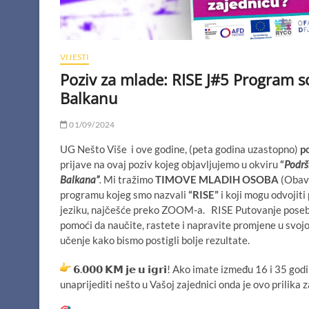
VIJESTI
Poziv za mlade: RISE J#5 Program 
Balkanu
01/09/2024
UG Nešto Više i ove godine, (peta godina uzastopno)
p
prijave na ovaj poziv kojeg objavljujemo u okviru
“
Podrš
Balkana”
.
Mi tražimo
TIMOVE MLADIH OSOBA
(Obave
programu kojeg smo nazvali
“RISE”
i koji mogu odvojit
jeziku, najčešće preko ZOOM-a. RISE Putovanje poseb
pomoći da naučite, rastete i napravite promjene u svojo
učenje kako bismo postigli bolje rezultate.
𝟲.𝟬𝟬𝟬 𝗞𝗠 𝗷𝗲 𝘂 𝗶𝗴𝗿𝗶! Ako imate između 16 i 35 
unaprijediti nešto u Vašoj zajednici onda je ovo prilika z