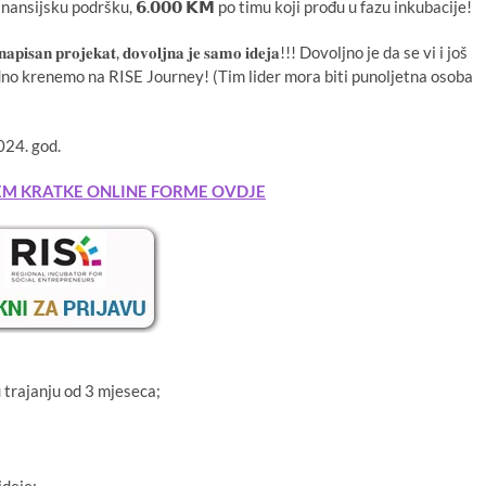
nsijsku podršku, 𝟲.𝟬𝟬𝟬 𝗞𝗠 po timu koji prođu u fazu inkubacije!
𝐩𝐢𝐬𝐚𝐧 𝐩𝐫𝐨𝐣𝐞𝐤𝐚𝐭, 𝐝𝐨𝐯𝐨𝐥𝐣𝐧𝐚 𝐣𝐞 𝐬𝐚𝐦𝐨
𝐢𝐝𝐞𝐣𝐚!!! Dovoljno je da se vi i još
ajedno krenemo na RISE Journey! (Tim lider mora biti punoljetna osoba
024. god.
TEM KRATKE ONLINE FORME OVDJE
u trajanju od 3 mjeseca;