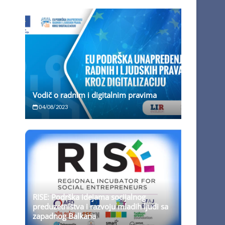
Vodič o radnim i digitalnim pravima
04/08/2023
RISE: Podrška idejama socijalnog
preduzetništva i razvoju mladih ljudi sa
zapadnog Balkana