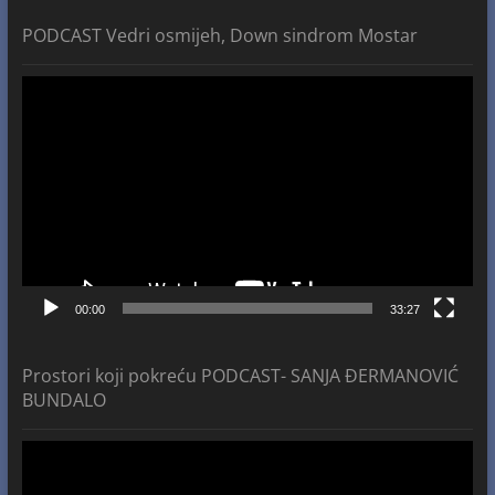
PODCAST Vedri osmijeh, Down sindrom Mostar
Video
Player
00:00
33:27
Prostori koji pokreću PODCAST- SANJA ĐERMANOVIĆ
BUNDALO
Video
Player