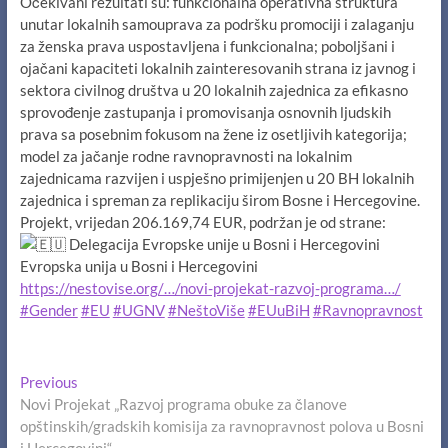
Očekivani rezultati su: funkcionalna operativna struktura
unutar lokalnih samouprava za podršku promociji i zalaganju
za ženska prava uspostavljena i funkcionalna; poboljšani i
ojačani kapaciteti lokalnih zainteresovanih strana iz javnog i
sektora civilnog društva u 20 lokalnih zajednica za efikasno
sprovođenje zastupanja i promovisanja osnovnih ljudskih
prava sa posebnim fokusom na žene iz osetljivih kategorija;
model za jačanje rodne ravnopravnosti na lokalnim
zajednicama razvijen i uspješno primijenjen u 20 BH lokalnih
zajednica i spreman za replikaciju širom Bosne i Hercegovine.
Projekt, vrijedan 206.169,74 EUR, podržan je od strane:
Delegacija Evropske unije u Bosni i Hercegovini
Evropska unija u Bosni i Hercegovini
https://nestovise.org/…/novi-projekat-razvoj-programa…/
#Gender
#EU
#UGNV
#NeštoViše
#EUuBiH
#Ravnopravnost
Navigacija
Previous
Previous
post:
Novi Projekat „Razvoj programa obuke za članove
članaka
opštinskih/gradskih komisija za ravnopravnost polova u Bosni
i Hercegovini“