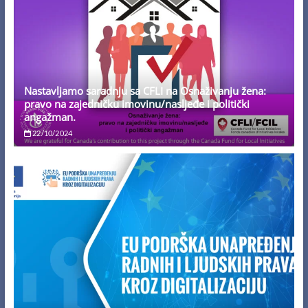
Nastavljamo saradnju sa CFLI na Osnaživanju žena:
pravo na zajedničku imovinu/nasljeđe i politički
angažman.
22/10/2024