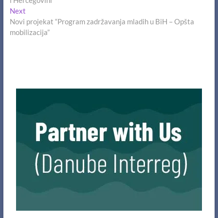
Next
Next
post:
Novi projekat “Program zadržavanja mladih u BiH – Opšta
mobilizacija”