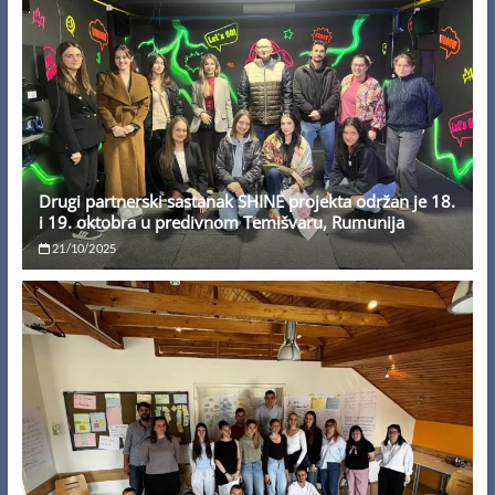
Drugi partnerski sastanak SHINE projekta održan je 18.
i 19. oktobra u predivnom Temišvaru, Rumunija
21/10/2025