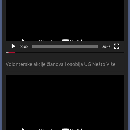
00:00
30:46
Volonterske akcije članova i osoblja UG Nešto Više
Video
Player