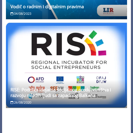
Vodič o radnim i digitalnim pravima
04/08/2023
RISE: Podrška idejama socijalnog preduzetništva i
razvoju mladih ljudi sa zapadnog Balkana
26/08/2020