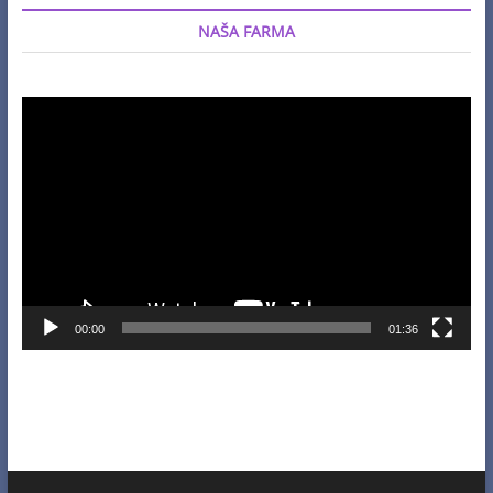
NAŠA FARMA
Video
Player
00:00
01:36