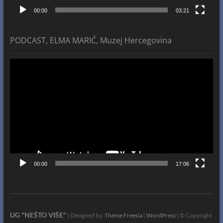
00:00
03:21
PODCAST, ELMA MARIĆ, Muzej Hercegovina
Video
Player
00:00
17:06
UG "NEŠTO VIŠE"
| Designed by:
Theme Freesia
|
WordPress
| © Copyright