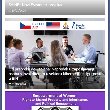
SHINE* Novi Erasmus+ projekat
10/01/2025
Od prepreka do uspjeha: Napredak u zapošljavanju
osoba s invaliditetom u sektoru kibernetičke sigurnosti
u BiH
31/10/2024