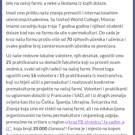
bile na našoj farmi, a neke u školama iz kojih dolaze.
Imali smo priliku naša znanja prenositi i internacionalnim
učenicima/studenima. Sa United World College, Mostar
imamo saradnju koja traje 7 godina godina i njihovi studenti
dolaze kod nas na farmu da uče o permakulturi. Do sada je
kroz našu formu prošlo više od
70
njihovih učenika i učenica i
svake godine broj zainteresovanih učenika se povećava.
Uz naše redovne lokalne volotere, njih desetak, ugostili smo
25
praktikanata sa domaćih fakulteta koji su proveli osam
sedmica, svaki od njih radeći na našoj farmi. Pored toga
ugostili smo
16
volontera i
15
praktikanata iz inostranstva,
koji su htjeli učiti o permakuturi i realizovati konkretne
premakulturne projekte na našoj farmi. Volonteri i praktikanti
su uglavnom dolazili iz Francuske i SAD, ali i iz drugih zemalja
svijeta kao što su Češka, Španija, Ukrajina, Švicarska itd.
Znanja koja smo mi stekli na našoj farmi, ali i na edukacijama
organizovanim na temu permakulture i organskog uzgoja,
prenosimo na vrtlare u region u
kroz FB stranicu “Ja sadim, a
ti’”
, koja broji
20.000
članova!! Farma je i mjesto na kojem
čuvamo i razmjenjujemo veliki broj domaćih sjemena sa našim