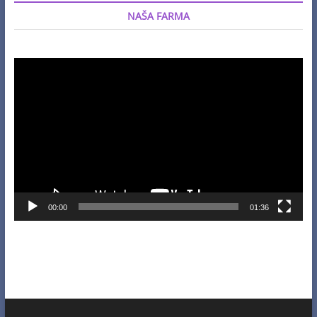
NAŠA FARMA
Video
Player
00:00
01:36