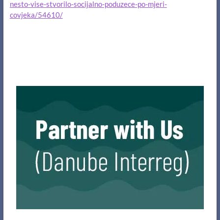
nesto-vise-stvorilo-socijalno-poduzece-po-mjeri-
covjeka/54610/