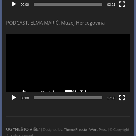
00:00
03:21
PODCAST, ELMA MARIĆ, Muzej Hercegovina
Video
Player
00:00
17:06
UG "NEŠTO VIŠE"
| Designed by:
Theme Freesia
|
WordPress
| © Copyright
All right reserved