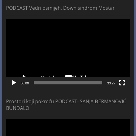
PODCAST Vedri osmijeh, Down sindrom Mostar
Video
Player
00:00
33:27
Prostori koji pokreću PODCAST- SANJA ĐERMANOVIĆ
BUNDALO
Video
Player