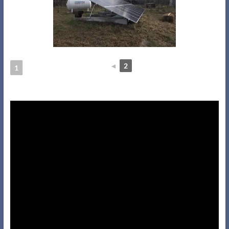
◄
2
1