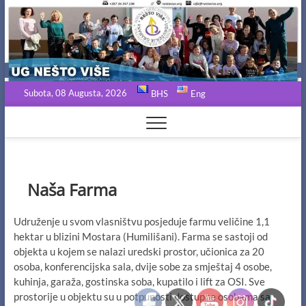
Skip
to
content
Subota, 08 Augusta, 2026
BHS
Eng
Naša Farma
Udruženje u svom vlasništvu posjeduje farmu veličine 1,1
hektar u blizini Mostara (Humilišani). Farma se sastoji od
objekta u kojem se nalazi uredski prostor, učionica za 20
osoba, konferencijska sala, dvije sobe za smještaj 4 osobe,
kuhinja, garaža, gostinska soba, kupatilo i lift za OSI. Sve
prostorije u objektu su u potpunosti dostupne osobama sa