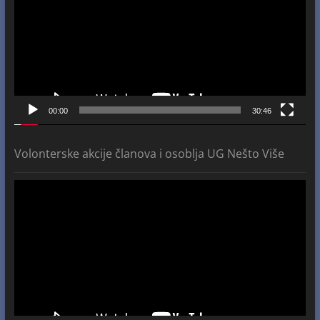
00:00
30:46
Volonterske akcije članova i osoblja UG Nešto Više
Video
Player