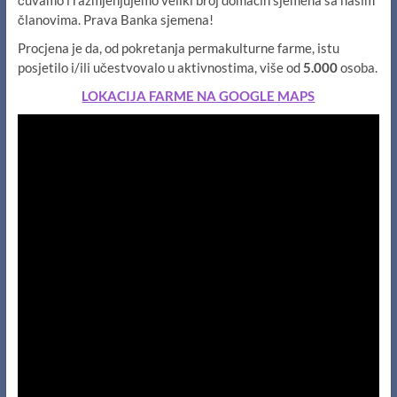
članovima. Prava Banka sjemena!
Procjena je da, od pokretanja permakulturne farme, istu
posjetilo i/ili učestvovalo u aktivnostima, više od
5.000
osoba.
LOKACIJA FARME NA GOOGLE MAPS