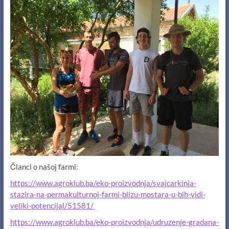
Članci o našoj farmi:
https://www.agroklub.ba/eko-proizvodnja/svajcarkinja-
stazira-na-permakulturnoj-farmi-blizu-mostara-u-bih-vidi-
veliki-potencijal/51581/
https://www.agroklub.ba/eko-proizvodnja/udruzenje-gradana-