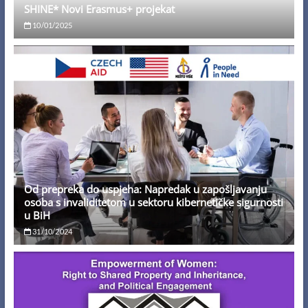
SHINE* Novi Erasmus+ projekat
10/01/2025
Od prepreka do uspjeha: Napredak u zapošljavanju
osoba s invaliditetom u sektoru kibernetičke sigurnosti
u BiH
31/10/2024