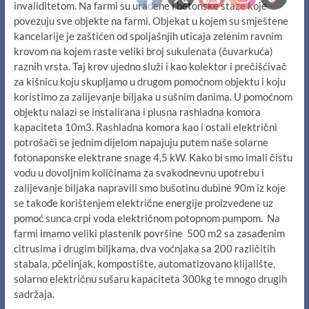
invaliditetom. Na farmi su urađene i betonske staze koje
povezuju sve objekte na farmi. Objekat u kojem su smještene
kancelarije je zaštićen od spoljašnjih uticaja zelenim ravnim
krovom na kojem raste veliki broj sukulenata (čuvarkuća)
raznih vrsta. Taj krov ujedno služi i kao kolektor i prečišćivač
za kišnicu koju skupljamo u drugom pomoćnom objektu i koju
koristimo za zalijevanje biljaka u sušnim danima. U pomoćnom
objektu nalazi se instalirana i plusna rashladna komora
kapaciteta 10m3. Rashladna komora kao i ostali električni
potrošači se jednim dijelom napajuju putem naše solarne
fotonaponske elektrane snage 4,5 kW. Kako bi smo imali čistu
vodu u dovoljnim količinama za svakodnevnu upotrebu i
zalijevanje biljaka napravili smo bušotinu dubine 90m iz koje
se takođe korištenjem električne energije proizvedene uz
pomoć sunca crpi voda električnom potopnom pumpom. Na
farmi imamo veliki plastenik površine 500 m2 sa zasađenim
citrusima i drugim biljkama, dva voćnjaka sa 200 različitih
stabala, pčelinjak, kompostište, automatizovano klijalište,
solarno električnu sušaru kapaciteta 300kg te mnogo drugih
sadržaja.