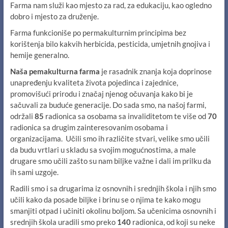
Farma nam služi kao mjesto za rad, za edukaciju, kao ogledno
dobro i mjesto za druženje.
Farma funkcioniše po permakulturnim principima bez
korištenja bilo kakvih herbicida, pesticida, umjetnih gnojiva i
hemije generalno.
Naša pemakulturna farma
je rasadnik znanja koja doprinose
unapređenju kvaliteta života pojedinca i zajednice,
promovišući prirodu i značaj njenog očuvanja kako bi je
sačuvali za buduće generacije. Do sada smo, na našoj farmi,
održali
85
radionica sa osobama sa invaliditetom te više od
70
radionica sa drugim zainteresovanim osobama i
organizacijama. Učili smo ih različite stvari, velike smo učili
da budu vrtlari u skladu sa svojim mogućnostima, a male
drugare smo učili zašto su nam biljke važne i dali im prilku da
ih sami uzgoje.
Radili smo i sa drugarima iz osnovnih i srednjih škola i njih smo
učili kako da posade biljke i brinu se o njima te kako mogu
smanjiti otpad i učiniti okolinu boljom. Sa učenicima osnovnih i
srednjih škola uradili smo preko
140
radionica, od koji su neke