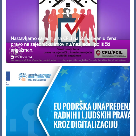
Nastavljamo saradnju sa CFLI na Osnaživanju žena:
pravo na zajedničku imovinu/nasljeđe i politički
angažman.
22/10/2024